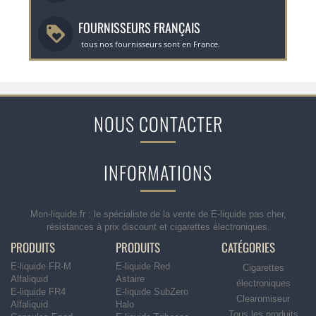
FOURNISSEURS FRANÇAIS
tous nos fournisseurs sont en France.
NOUS CONTACTER
INFORMATIONS
Mon-liquide.fr : le spécialiste de la vente de E-liquide pas cher,
résistances à prix discount et cigarettes électroniques.
PRODUITS
PRODUITS
CATÉGORIES
E-liquide FR-M
E-liquide Red
Cigarettes
Alfaliquid
Astaire
électroniques
E-liquide FR4
E-liquide SubZero
Clearomiseur
Alfaliquid
Halo
Tous les produits