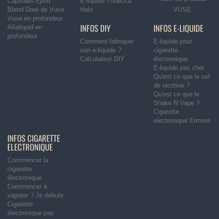
Capsules Epod
E-liquide Tribecca
Blend Doré de Vuse
Halo
VUSE
Vuse en profondeur
INFOS DIY
INFOS E-LIQUIDE
Alfaliquid en
profondeur
Comment fabriquer
E-liquide pour
son e-liquide ?
cigarette
Calculateur DIY
électronique
E-liquide pas cher
Qu'est ce que le sel
de nicotine ?
Qu'est ce que le
Shake N Vape ?
Cigarette
electronique Ermont
INFOS CIGARETTE
ELECTRONIQUE
Commencer la
cigarette
électronique
Commencer à
vapoter ? Je débute
Cigarette
électronique pas