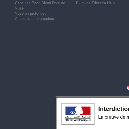
Capsules Epod Blend Doré de
E-liquide Tribecca Halo
Vuse
Vuse en profondeur
Alfaliquid en profondeur