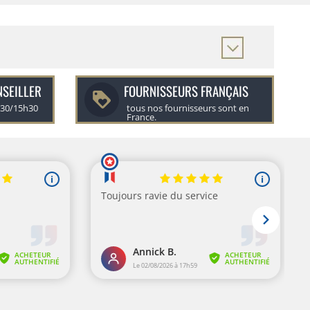
NSEILLER
FOURNISSEURS FRANÇAIS
h30/15h30
tous nos fournisseurs sont en
France.