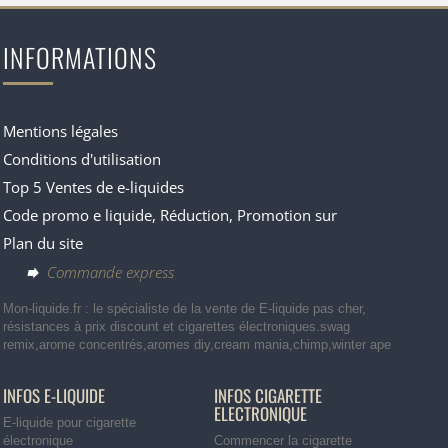
INFORMATIONS
Mentions légales
Conditions d'utilisation
Top 5 Ventes de e-liquides
Code promo e liquide, Réduction, Promotion sur
Plan du site
Commande express
Mon-liquide.fr : le spécialiste de la vente de E-liquide pas cher,
résistances à prix discount et cigarettes électroniques.swag
remix,arome concentrés,aromes diy,cream mania,chimp,winter ape
INFOS E-LIQUIDE
INFOS CIGARETTE
ELECTRONIQUE
E-liquide pour cigarette
électronique
Commencer la cigarette