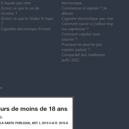
E-liquide pas cher
électronique
Qu'est ce que le sel de
Commencer à vapoter ? Je
nicotine ?
débute
Qu'est ce que le Shake N Vape
Cigarette électronique pas cher
?
Comment savoir si j'utilise trop
Cigarette electronique Ermont
ma vapoteuse ?
Comment vapoter sans
tousser ?
Pourquoi ne peut-on pas
vapoter partout ?
Comparatif des meilleures
puffs 2022
er
.