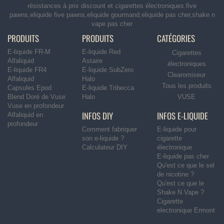
résistances à prix discount et cigarettes électroniques.five
pawns,eliquide five pawns,eliquide gourmand,eliquide pas cher,shake n
vape pas cher
PRODUITS
PRODUITS
CATÉGORIES
E-liquide FR-M
E-liquide Red
Cigarettes
Alfaliquid
Astaire
électroniques
E-liquide FR4
E-liquide SubZero
Clearomiseur
Alfaliquid
Halo
Tous les produits
Capsules Epod
E-liquide Tribecca
Blend Doré de Vuse
Halo
VUSE
Vuse en profondeur
INFOS DIY
INFOS E-LIQUIDE
Alfaliquid en
profondeur
Comment fabriquer
E-liquide pour
son e-liquide ?
cigarette
Calculateur DIY
électronique
E-liquide pas cher
Qu'est ce que le sel
de nicotine ?
Qu'est ce que le
Shake N Vape ?
Cigarette
electronique Ermont