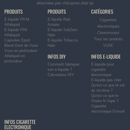
détachées,pas cher,pyrex,dript tip
PRODUITS
PRODUITS
CATÉGORIES
E-liquide FR-M
E-liquide Red
Cigarettes
Alfaliquid
Astaire
électroniques
E-liquide FR4
E-liquide SubZero
Clearomiseur
Alfaliquid
Halo
Tous les produits
Capsules Epod
E-liquide Tribecca
Blend Doré de Vuse
Halo
VUSE
Vuse en profondeur
INFOS DIY
INFOS E-LIQUIDE
Alfaliquid en
profondeur
Comment fabriquer
E-liquide pour
son e-liquide ?
cigarette
Calculateur DIY
électronique
E-liquide pas cher
Qu'est ce que le sel
de nicotine ?
Qu'est ce que le
Shake N Vape ?
Cigarette
electronique Ermont
INFOS CIGARETTE
ELECTRONIQUE