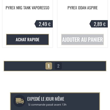
PYREX NRG TANK VAPORESSO
PYREX ODAN ASPIRE
2,49
2,89
€
€
AJOUTER AU PANIER
ACHAT RAPIDE
1
2
EXPEDIÉ LE JOUR MÊME
Si commande passé avant 13h