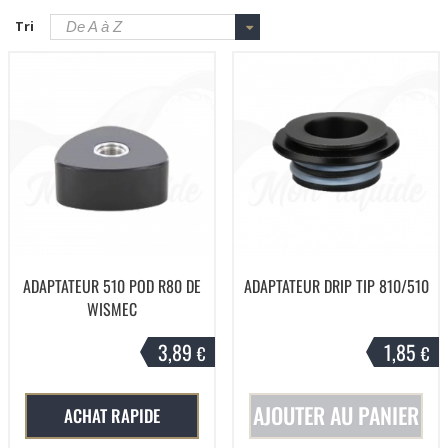
Tri
De A à Z
ADAPTATEUR 510 POD R80 DE
ADAPTATEUR DRIP TIP 810/510
WISMEC
3,89
1,85
€
€
AJOUTER AU PANIER
ACHAT RAPIDE