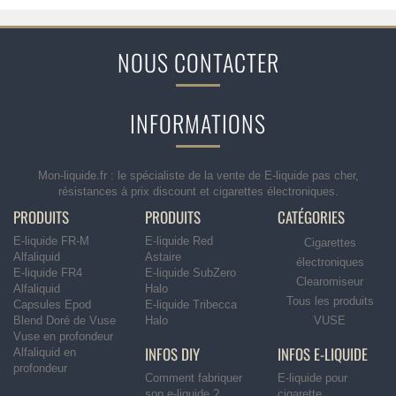
NOUS CONTACTER
INFORMATIONS
Mon-liquide.fr : le spécialiste de la vente de E-liquide pas cher,
résistances à prix discount et cigarettes électroniques.
PRODUITS
PRODUITS
CATÉGORIES
E-liquide FR-M
E-liquide Red
Cigarettes
Alfaliquid
Astaire
électroniques
E-liquide FR4
E-liquide SubZero
Clearomiseur
Alfaliquid
Halo
Tous les produits
Capsules Epod
E-liquide Tribecca
Blend Doré de Vuse
Halo
VUSE
Vuse en profondeur
INFOS DIY
INFOS E-LIQUIDE
Alfaliquid en
profondeur
Comment fabriquer
E-liquide pour
son e-liquide ?
cigarette