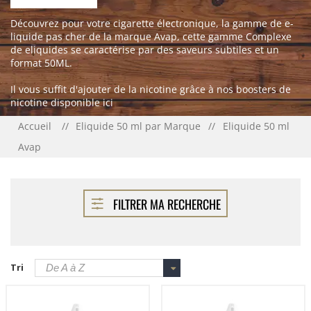
Découvrez pour votre cigarette électronique, la gamme de e-
liquide pas cher de la marque Avap, cette gamme Complexe
de eliquides se caractérise par des saveurs subtiles et un
format 50ML.
Il vous suffit d'ajouter de la nicotine grâce à nos boosters de
nicotine disponible
ici
Accueil
Eliquide 50 ml par Marque
Eliquide 50 ml
Avap
FILTRER MA RECHERCHE
Tri
De A à Z