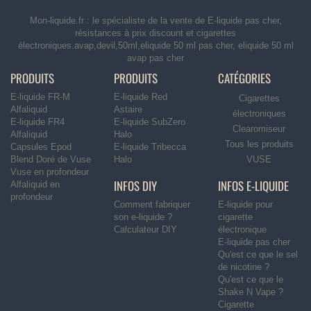
Mon-liquide.fr : le spécialiste de la vente de E-liquide pas cher,
résistances à prix discount et cigarettes
électroniques.avap,devil,50ml,eliquide 50 ml pas cher, eliquide 50 ml
avap pas cher
PRODUITS
PRODUITS
CATÉGORIES
E-liquide FR-M
E-liquide Red
Cigarettes
Alfaliquid
Astaire
électroniques
E-liquide FR4
E-liquide SubZero
Clearomiseur
Alfaliquid
Halo
Tous les produits
Capsules Epod
E-liquide Tribecca
Blend Doré de Vuse
Halo
VUSE
Vuse en profondeur
INFOS DIY
INFOS E-LIQUIDE
Alfaliquid en
profondeur
Comment fabriquer
E-liquide pour
son e-liquide ?
cigarette
Calculateur DIY
électronique
E-liquide pas cher
Qu'est ce que le sel
de nicotine ?
Qu'est ce que le
Shake N Vape ?
Cigarette