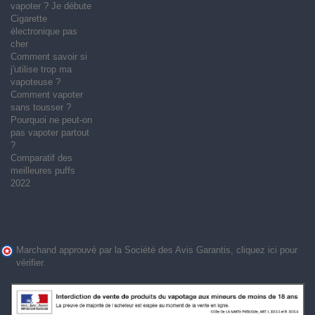
vapoter ? Je débute
Cigarette
électronique pas
cher
Comment savoir si
j'utilise trop ma
vapoteuse ?
Comment vapoter
sans tousser ?
Pourquoi ne peut-on
pas vapoter partout
?
Comparatif des
meilleures puffs
2022
Marchand approuvé par la Société des Avis Garantis,
cliquez ici pour
vérifier
.