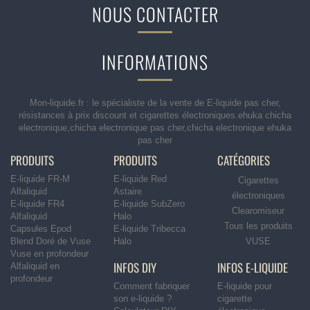
NOUS CONTACTER
INFORMATIONS
Mon-liquide.fr : le spécialiste de la vente de E-liquide pas cher,
résistances à prix discount et cigarettes électroniques.ehuka chicha
electronique,chicha electronique pas cher,chicha electronique ehuka
pas cher
PRODUITS
PRODUITS
CATÉGORIES
E-liquide FR-M
E-liquide Red
Cigarettes
Alfaliquid
Astaire
électroniques
E-liquide FR4
E-liquide SubZero
Clearomiseur
Alfaliquid
Halo
Tous les produits
Capsules Epod
E-liquide Tribecca
Blend Doré de Vuse
Halo
VUSE
Vuse en profondeur
INFOS DIY
INFOS E-LIQUIDE
Alfaliquid en
profondeur
Comment fabriquer
E-liquide pour
son e-liquide ?
cigarette