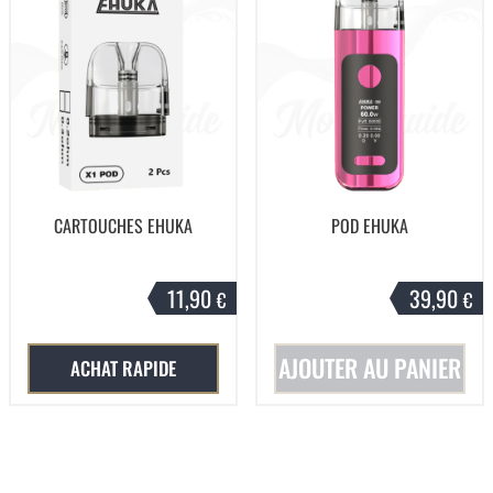
CARTOUCHES EHUKA
POD EHUKA
11,90
39,90
€
€
AJOUTER AU PANIER
ACHAT RAPIDE