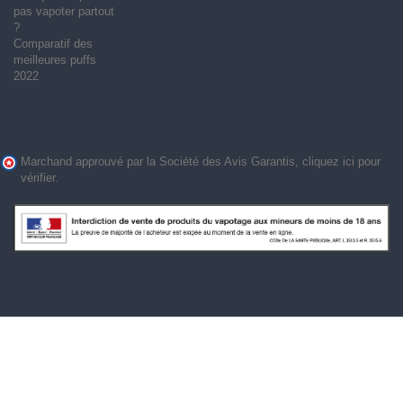
pas vapoter partout
?
Comparatif des
meilleures puffs
2022
Marchand approuvé par la Société des Avis Garantis,
cliquez ici pour
vérifier
.