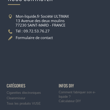
Mon-liquide.fr Société ULTIMAX
13 Avenue des deux moulins
77230 SAINT-MARD - FRANCE
Tél : 09.72.53.76.27
Formulaire de contact
CATÉGORIES
INFOS DIY
Comment fabriquer son e-
Cigarettes électroniques
liquide ?
Clearomiseur
Calculateur DIY
Tous les produits VUSE