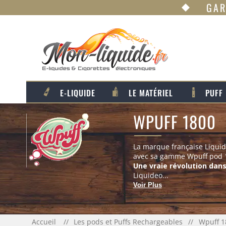
GAR
E-LIQUIDE
LE MATÉRIEL
PUFF
WPUFF 1800
La marque française Liquide
avec sa gamme Wpuff pod 1
Une vraie révolution dan
Liquideo...
Voir Plus
Accueil
Les pods et Puffs Rechargeables
Wpuff 1