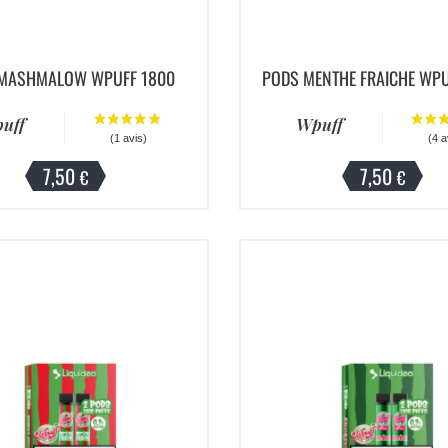
MASHMALOW WPUFF 1800
PODS MENTHE FRAICHE WPU
uff
Wpuff
7,50
7,50
€
€
)