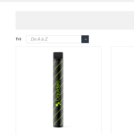
Tri
De A à Z