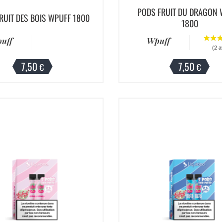
PODS FRUIT DU DRAGON 
RUIT DES BOIS WPUFF 1800
1800
uff
Wpuff
7,50
7,50
€
€