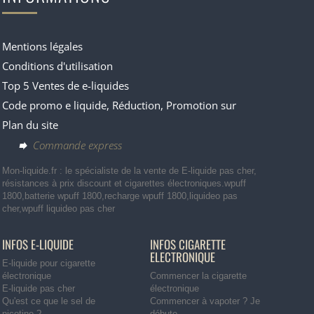
Mentions légales
Conditions d'utilisation
Top 5 Ventes de e-liquides
Code promo e liquide, Réduction, Promotion sur
Plan du site
Commande express
Mon-liquide.fr : le spécialiste de la vente de E-liquide pas cher,
résistances à prix discount et cigarettes électroniques.wpuff
1800,batterie wpuff 1800,recharge wpuff 1800,liquideo pas
cher,wpuff liquideo pas cher
INFOS E-LIQUIDE
INFOS CIGARETTE
ELECTRONIQUE
E-liquide pour cigarette
électronique
Commencer la cigarette
E-liquide pas cher
électronique
Qu'est ce que le sel de
Commencer à vapoter ? Je
nicotine ?
débute