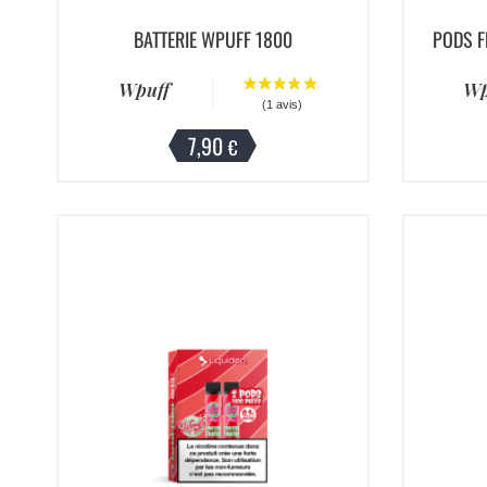
BATTERIE WPUFF 1800
PODS F
Wpuff
Wp
7,90
€