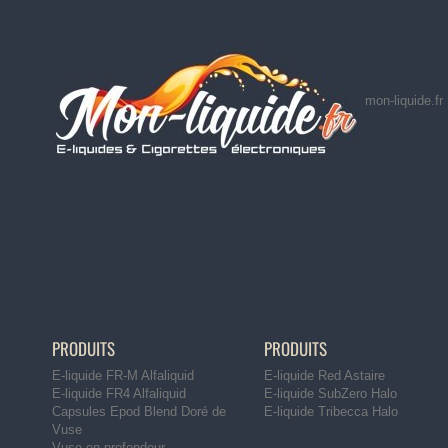
mon-liquide.fr
PRODUITS
PRODUITS
E-liquide FR-M Alfaliquid
E-liquide Red Astaire
E-liquide FR4 Alfaliquid
E-liquide SubZero Halo
Capsules Epod Blend Doré de
E-liquide Tribecca Halo
Vuse
Vuse en profondeur