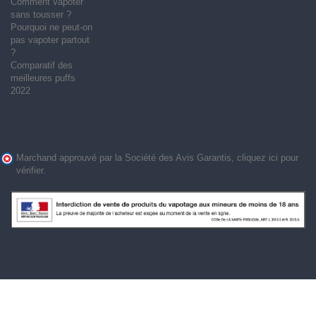
Comment vapoter
sans tousser ?
Pourquoi ne peut-on
pas vapoter partout
?
Comparatif des
meilleures puffs
2022
Marchand approuvé par la Société des Avis Garantis,
cliquez ici pour
vérifier
.