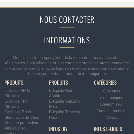
NOUS CONTACTER
INFORMATIONS
Mon-liquide.fr : le spécialiste de la vente de E-liquide pas cher,
résistances à prix discount et cigarettes électroniques.arome concentre
cirkus,concentre diy eliquide,faire son e-liquide,arome pour vape,arome
français,arome tabac,arome fruite e-cigarette
PRODUITS
PRODUITS
CATÉGORIES
E-liquide FR-M
E-liquide Red
Cigarettes
Alfaliquid
Astaire
électroniques
E-liquide FR4
E-liquide SubZero
Clearomiseur
Alfaliquid
Halo
Tous les produits
Capsules Epod
E-liquide Tribecca
Blend Doré de Vuse
Halo
VUSE
Vuse en profondeur
INFOS DIY
INFOS E-LIQUIDE
Alfaliquid en
profondeur