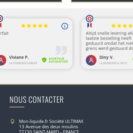
NOUS CONTACTER
Mon-liquide.fr Société ULTIMAX
13 Avenue des deux moulins
77230 SAINT-MARD - FRANCE