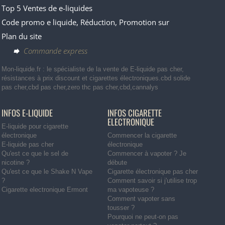
Top 5 Ventes de e-liquides
Code promo e liquide, Réduction, Promotion sur
Plan du site
Commande express
Mon-liquide.fr : le spécialiste de la vente de E-liquide pas cher,
résistances à prix discount et cigarettes électroniques.cbd solide
pas cher,cbd pas cher,zero thc pas cher,cbd,cannalys
INFOS E-LIQUIDE
INFOS CIGARETTE
ELECTRONIQUE
E-liquide pour cigarette
électronique
Commencer la cigarette
E-liquide pas cher
électronique
Qu'est ce que le sel de
Commencer à vapoter ? Je
nicotine ?
débute
Qu'est ce que le Shake N Vape
Cigarette électronique pas cher
?
Comment savoir si j'utilise trop
Cigarette electronique Ermont
ma vapoteuse ?
Comment vapoter sans
tousser ?
Pourquoi ne peut-on pas