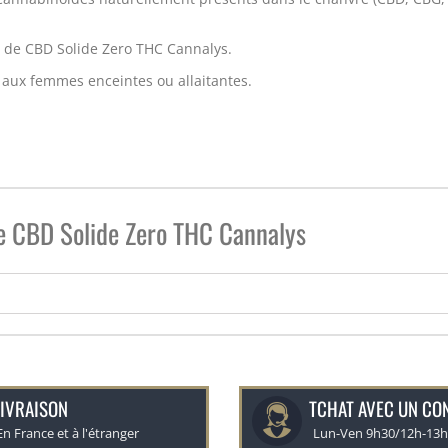
g de CBD Solide Zero THC Cannalys.
 aux femmes enceintes ou allaitantes.
e CBD Solide Zero THC Cannalys
IVRAISON
TCHAT AVEC UN CO
En France et à l'étranger
Lun-Ven 9h30/12h-13