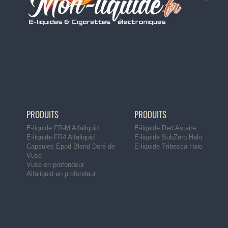
PRODUITS
PRODUITS
E-liquide FR-M Alfaliquid
E-liquide Red Astaire
E-liquide FR4 Alfaliquid
E-liquide SubZero Halo
Capsules Epod Blend Doré de
E-liquide Tribecca Halo
Vuse
Vuse en profondeur
Alfaliquid en profondeur