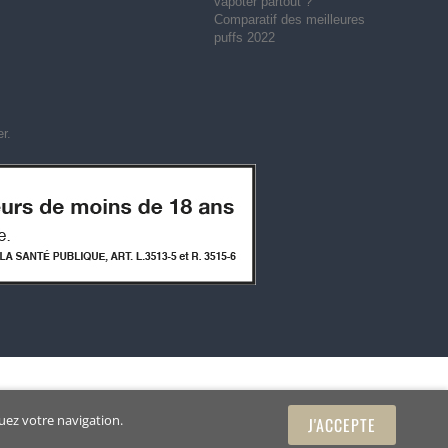
vapoter partout ?
Comparatif des meilleures
puffs 2022
er
.
uez votre navigation.
J'ACCEPTE