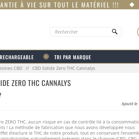
ANTIE À VIE SUR TOUT LE MATÉRIEL !!!
 RECHARGEABLE
TRI PAR MARQUE
Resines CBD
CBD Solide Zero THC Cannalys
IDE ZERO THC CANNALYS
l
Ajouté le
re ZERO THC, aucun risque en cas de contrôle lié à la consommati
nts ! La méthode de fabrication que nous avons développée nous
ffet d’exclure le THC de notre produit, tout en conservant l’ensemb
cannabinoïdes naturellement présents dans le chanvre (CBD, CBG,