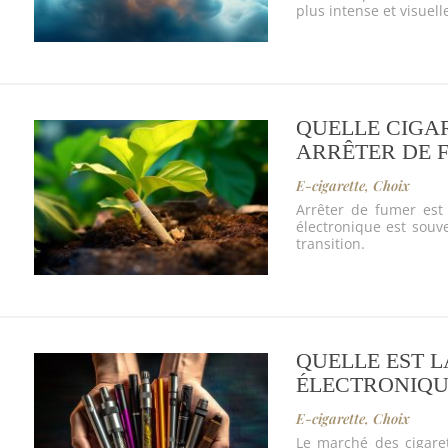
plus intense et visuell
QUELLE CIGA
ARRÊTER DE 
E-cigarette
,
Choix
Arrêter de fumer est
électronique est souv
transition.
QUELLE EST L
ÉLECTRONIQU
E-cigarette
,
Choix
Le marché des cigarett