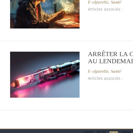
E-cigarette
,
Santé
Articles associés :
ARRÊTER LA 
AU LENDEMAIN
E-cigarette
,
Santé
Articles associés :