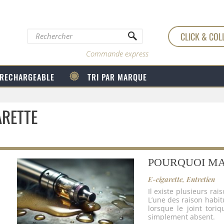
CLICK & COL
Commande express
 RECHARGEABLE
TRI PAR MARQUE
ARETTE
POURQUOI MA
E-cigarette
,
Entretien
Il existe plusieurs rai
L’une des raison habit
lorsque le joint tori
simplement absent.