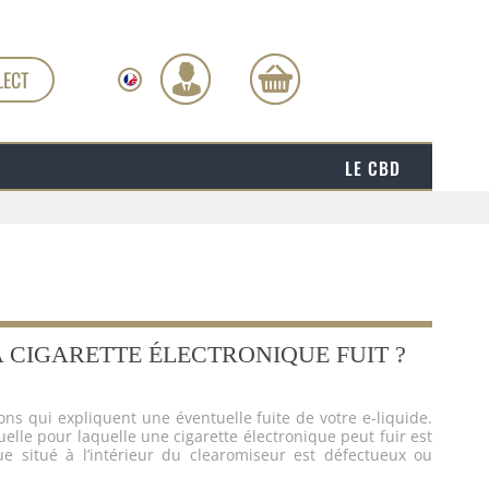
LECT
LE CBD
 CIGARETTE ÉLECTRONIQUE FUIT ?
sons qui expliquent une éventuelle fuite de votre e-liquide.
uelle pour laquelle une cigarette électronique peut fuir est
que situé à l’intérieur du clearomiseur est défectueux ou