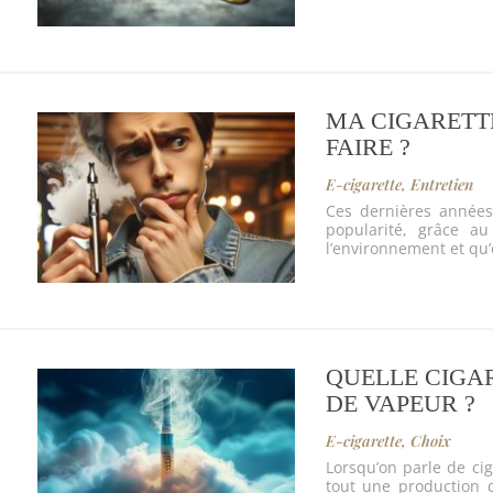
MA CIGARETTE
FAIRE ?
E-cigarette
,
Entretien
Ces dernières années
popularité, grâce au
l’environnement et qu
QUELLE CIGAR
DE VAPEUR ?
E-cigarette
,
Choix
Lorsqu’on parle de ci
tout une production 