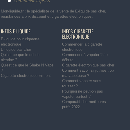
Commande express
Mon-liquide.fr : le spécialiste de la vente de E-liquide pas cher,
résistances à prix discount et cigarettes électroniques.
INFOS E-LIQUIDE
INFOS CIGARETTE
ELECTRONIQUE
E-liquide pour cigarette
électronique
Commencer la cigarette
E-liquide pas cher
électronique
Qu'est ce que le sel de
Commencer à vapoter ? Je
nicotine ?
débute
Qu'est ce que le Shake N Vape
Cigarette électronique pas cher
?
Comment savoir si j'utilise trop
Cigarette electronique Ermont
ma vapoteuse ?
Comment vapoter sans
tousser ?
Pourquoi ne peut-on pas
vapoter partout ?
Comparatif des meilleures
puffs 2022