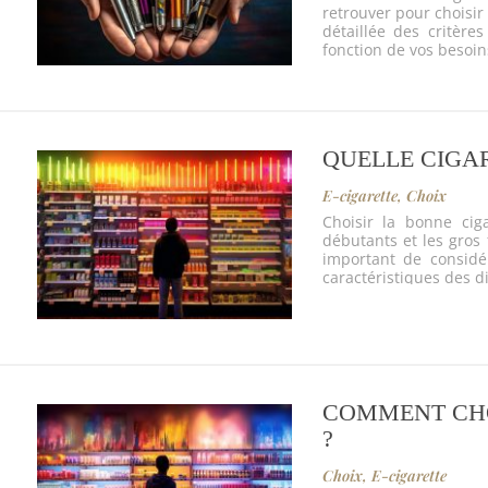
retrouver pour choisir
détaillée des critère
fonction de vos besoins
QUELLE CIGAR
E-cigarette
,
Choix
Choisir la bonne cig
débutants et les gros 
important de considér
caractéristiques des d
COMMENT CHO
?
Choix
,
E-cigarette