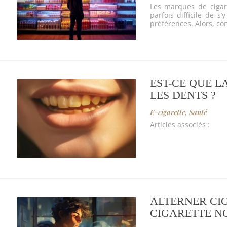
Les marques de cigare
parfois difficile de 
préférences. Alors, co
EST-CE QUE L
LES DENTS ?
E-cigarette
,
Santé
Articles associés :
ALTERNER CI
CIGARETTE NO