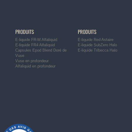
PRODUITS
PRODUITS
E-liquide FR-M Alfaliquid
E-liquide Red Astaire
E-liquide FR4 Alfaliquid
E-liquide SubZero Halo
Capsules Epod Blend Doré de
E-liquide Tribecca Halo
Vuse
Vuse en profondeur
Alfaliquid en profondeur