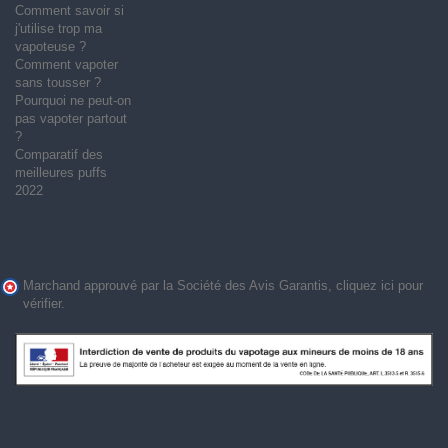
Comment savoir si
j'utilise trop ma
vapoteuse ?
Comment vapoter
sans tousser ?
Pourquoi ne peut-on
pas vapoter partout
?
Comparatif des
meilleures puffs
2022
Marchand approuvé par la Société des Avis Garantis,
cliquez ici pour
vérifier
.