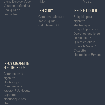
Blend Doré de Vuse
Halo
VUSE
Vuse en profondeur
INFOS DIY
INFOS E-LIQUIDE
Alfaliquid en
profondeur
Comment fabriquer
E-liquide pour
son e-liquide ?
cigarette
Calculateur DIY
électronique
E-liquide pas cher
Qu'est ce que le sel
de nicotine ?
Qu'est ce que le
Shake N Vape ?
Cigarette
electronique Ermont
INFOS CIGARETTE
ELECTRONIQUE
Commencer la
cigarette
électronique
Commencer à
vapoter ? Je débute
Cigarette
électronique pas
cher