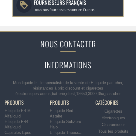
FOURNISSEURS FRANÇAIS
tous nos fournisseurs sont en France.
NOUS CONTACTER
INFORMATIONS
Mon-liquide.fr : le spécialiste de la vente de E-liquide pas cher,
résistances à prix discount et cigarettes
électroniques.accus,batterie,efest,18650,3000,35a,pas cher
PRODUITS
PRODUITS
CATÉGORIES
E-liquide FR-M
E-liquide Red
Cigarettes
Alfaliquid
Astaire
électroniques
E-liquide FR4
E-liquide SubZero
Clearomiseur
Alfaliquid
Halo
Tous les produits
Capsules Epod
E-liquide Tribecca