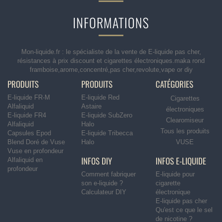
INFORMATIONS
Mon-liquide.fr : le spécialiste de la vente de E-liquide pas cher,
résistances à prix discount et cigarettes électroniques.maka rond
framboise,arome,concentré,pas cher,revolute,vape or diy
PRODUITS
PRODUITS
CATÉGORIES
E-liquide FR-M
E-liquide Red
Cigarettes
Alfaliquid
Astaire
électroniques
E-liquide FR4
E-liquide SubZero
Clearomiseur
Alfaliquid
Halo
Tous les produits
Capsules Epod
E-liquide Tribecca
Blend Doré de Vuse
Halo
VUSE
Vuse en profondeur
INFOS DIY
INFOS E-LIQUIDE
Alfaliquid en
profondeur
Comment fabriquer
E-liquide pour
son e-liquide ?
cigarette
Calculateur DIY
électronique
E-liquide pas cher
Qu'est ce que le sel
de nicotine ?