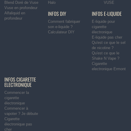
Blend Doré de Vuse
Halo
VUSE
Vuse en profondeur
INFOS DIY
INFOS E-LIQUIDE
Alfaliquid en
profondeur
Comment fabriquer
E-liquide pour
son e-liquide ?
cigarette
Calculateur DIY
électronique
E-liquide pas cher
Qu'est ce que le sel
de nicotine ?
Qu'est ce que le
Shake N Vape ?
Cigarette
electronique Ermont
INFOS CIGARETTE
ELECTRONIQUE
Commencer la
cigarette
électronique
Commencer à
vapoter ? Je débute
Cigarette
électronique pas
cher