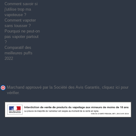
Comment savoir si
j'utilise trop ma
vapoteuse ?
Comment vapoter
sans tousser ?
Pourquoi ne peut-on
pas vapoter partout
?
Comparatif des
meilleures puffs
2022
Marchand approuvé par la Société des Avis Garantis,
cliquez ici pour
vérifier
.