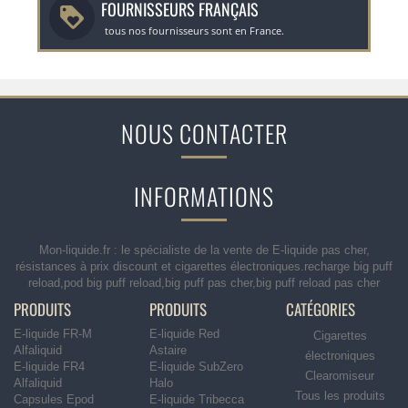
FOURNISSEURS FRANÇAIS
tous nos fournisseurs sont en France.
NOUS CONTACTER
INFORMATIONS
Mon-liquide.fr : le spécialiste de la vente de E-liquide pas cher,
résistances à prix discount et cigarettes électroniques.recharge big puff
reload,pod big puff reload,big puff pas cher,big puff reload pas cher
PRODUITS
PRODUITS
CATÉGORIES
E-liquide FR-M
E-liquide Red
Cigarettes
Alfaliquid
Astaire
électroniques
E-liquide FR4
E-liquide SubZero
Clearomiseur
Alfaliquid
Halo
Tous les produits
Capsules Epod
E-liquide Tribecca