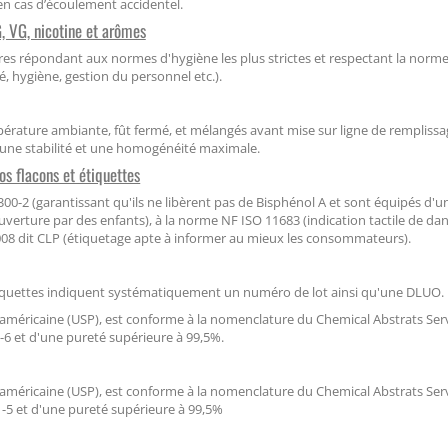
en cas d’écoulement accidentel.
, VG, nicotine et arômes
res répondant aux normes d'hygiène les plus strictes et respectant la norm
té, hygiène, gestion du personnel etc.).
rature ambiante, fût fermé, et mélangés avant mise sur ligne de remplissag
, une stabilité et une homogénéité maximale.
os flacons et étiquettes
0-2 (garantissant qu'ils ne libèrent pas de Bisphénol A et sont équipés d'
verture par des enfants), à la norme NF ISO 11683 (indication tactile de da
008 dit CLP (étiquetage apte à informer au mieux les consommateurs).
s étiquettes indiquent systématiquement un numéro de lot ainsi qu'une DLUO.
méricaine (USP), est conforme à la nomenclature du Chemical Abstrats Ser
5-6 et d'une pureté supérieure à 99,5%.
méricaine (USP), est conforme à la nomenclature du Chemical Abstrats Ser
81-5 et d'une pureté supérieure à 99,5%