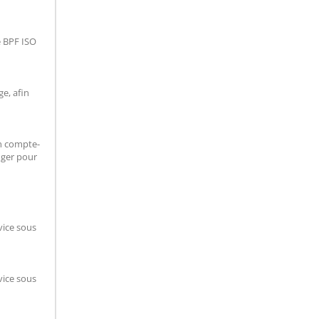
e BPF ISO
e, afin
un compte-
nger pour
vice sous
vice sous