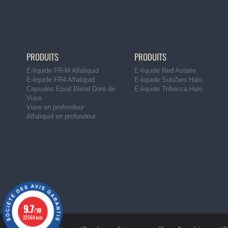
PRODUITS
PRODUITS
E-liquide FR-M Alfaliquid
E-liquide Red Astaire
E-liquide FR4 Alfaliquid
E-liquide SubZero Halo
Capsules Epod Blend Doré de
E-liquide Tribecca Halo
Vuse
Vuse en profondeur
Alfaliquid en profondeur
9.7
/10
22564 avis