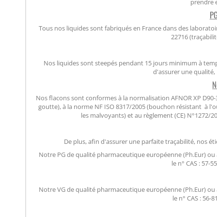
prendre 
PG
Tous nos liquides sont fabriqués en France dans des laboratoi
22716 (traçabili
Nos liquides sont steepés pendant 15 jours minimum à tempé
d'assurer une qualité
N
Nos flacons sont conformes à la normalisation AFNOR XP D90-30
goutte), à la norme NF ISO 8317/2005 (bouchon résistant à l'ou
les malvoyants) et au règlement (CE) N°1272/2
De plus, afin d'assurer une parfaite traçabilité, no
Notre PG de qualité pharmaceutique européenne (Ph.Eur) ou a
le n° CAS : 57-5
Notre VG de qualité pharmaceutique européenne (Ph.Eur) ou a
le n° CAS : 56-