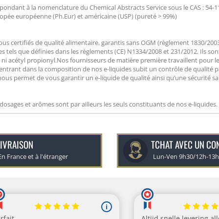
répondant à la nomenclature du Chemical Abstracts Service sous le CAS : 54-11
pée européenne (Ph.Eur) et américaine (USP) (pureté > 99%)
 tous certifiés de qualité alimentaire, garantis sans OGM (règlement 1830/200
 tels que définies dans les règlements (CE) N1334/2008 et 231/2012. Ils son
ni acétyl propionyl.Nos fournisseurs de matière première travaillent pour le
ntrant dans la composition de nos e-liquides subit un contrôle de qualité p
nous permet de vous garantir un e-liquide de qualité ainsi qu’une sécurité san
 dosages et arômes sont par ailleurs les seuls constituants de nos e-liquides.
IVRAISON
TCHAT AVEC UN CO
En France et à l'étranger
Lun-Ven 9h30/12h-13