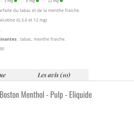
3 mg
6 mg
12 mg
parfaite du tabac et de la menthe fraiche
.
icotine (0,3,6 et 12 mg)
l.
inantes
: tabac, menthe fraiche.
/30
que
Les avis (10)
 Boston Menthol - Pulp - Eliquide