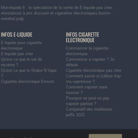
Mon-liquide.fr : le spécialiste de la vente de E-liquide pas cher,
résistances à prix discount et cigarettes électroniques.boston
menthol,pulp
INFOS E-LIQUIDE
INFOS CIGARETTE
ELECTRONIQUE
E-liquide pour cigarette
électronique
Commencer la cigarette
E-liquide pas cher
électronique
Qu'est ce que le sel de
Commencer à vapoter ? Je
nicotine ?
débute
Qu'est ce que le Shake N Vape
Cigarette électronique pas cher
?
Comment savoir si j'utilise trop
Cigarette electronique Ermont
ma vapoteuse ?
Comment vapoter sans
tousser ?
Pourquoi ne peut-on pas
vapoter partout ?
Comparatif des meilleures
puffs 2022