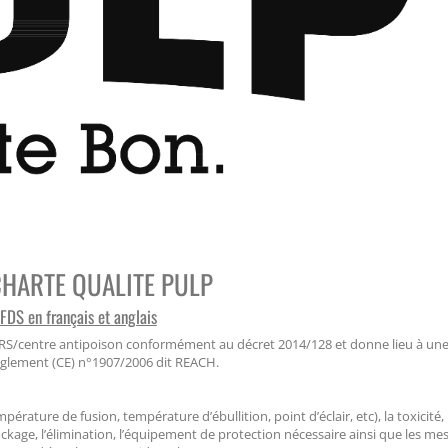
CHARTE QUALITE PULP
FDS en français et anglais
'INRS/centre antipoison conformément au décret 2014/128 et donne lieu à un
glement (CE) n°1907/2006 dit REACH.
ature de fusion, température d’ébullition, point d’éclair, etc), la toxicité, 
stockage, l’élimination, l’équipement de protection nécessaire ainsi que les me