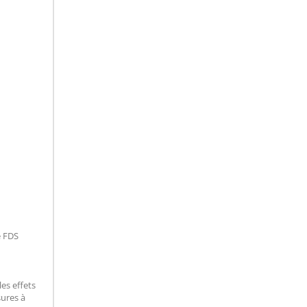
e FDS
les effets
sures à