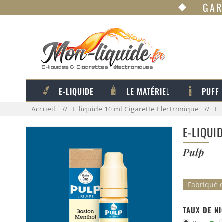
GAR
E-LIQUIDE
LE MATÉRIEL
PUFF
Accueil
E-liquide 10 ml Cigarette Electronique
E-
E-LIQUI
Pulp
Fabriqué 
TAUX DE N