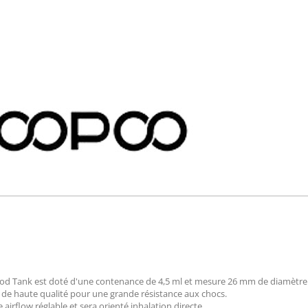
od Tank est doté d'une contenance de 4,5 ml et mesure 26 mm de diamètre
G de haute qualité pour une grande résistance aux chocs.
 airflow réglable et sera orienté inhalation directe.