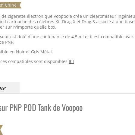
en Chine
t de cigarette électronique Voopoo a créé un clearomiseur ingénieu
u pod cartouche des célèbres Kit Drag X et Drag S associé à une base
er sur n'importe quelle box.
seur est doté d'une contenance de 4,5 ml et il est compatible avec
nce PNP.
nible en Noir et Gris Métal.
nces compatibles sont disponibles
ICI
que
 sur PNP POD Tank de Voopoo