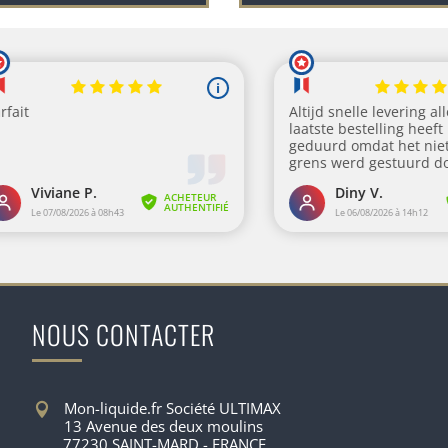
NOUS CONTACTER
Mon-liquide.fr Société ULTIMAX
13 Avenue des deux moulins
77230 SAINT-MARD - FRANCE