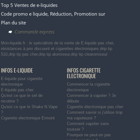
Top 5 Ventes de e-liquides
Code promo e liquide, Réduction, Promotion sur
Plan du site
Commande express
Mon-liquide.fr : le spécialiste de la vente de E-liquide pas cher,
résistances à prix discount et cigarettes électroniques.drip tip
510,drip tip pas cher,drip tip atomiseur,drip tip clearomiseur
INFOS E-LIQUIDE
INFOS CIGARETTE
ELECTRONIQUE
E-liquide pour cigarette
électronique
Commencer la cigarette
E-liquide pas cher
électronique
Qu'est ce que le sel de
Commencer à vapoter ? Je
nicotine ?
débute
Qu'est ce que le Shake N Vape
Cigarette électronique pas cher
?
Comment savoir si j'utilise trop
Cigarette electronique Ermont
ma vapoteuse ?
Comment vapoter sans
tousser ?
Pourquoi ne peut-on pas