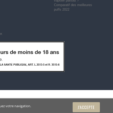
vapoter partout ?
Comparatif des meilleures
puffs 2022
er
.
uez votre navigation.
J'ACCEPTE