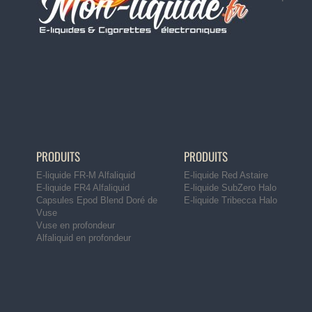
PRODUITS
PRODUITS
E-liquide FR-M Alfaliquid
E-liquide Red Astaire
E-liquide FR4 Alfaliquid
E-liquide SubZero Halo
Capsules Epod Blend Doré de
E-liquide Tribecca Halo
Vuse
Vuse en profondeur
Alfaliquid en profondeur