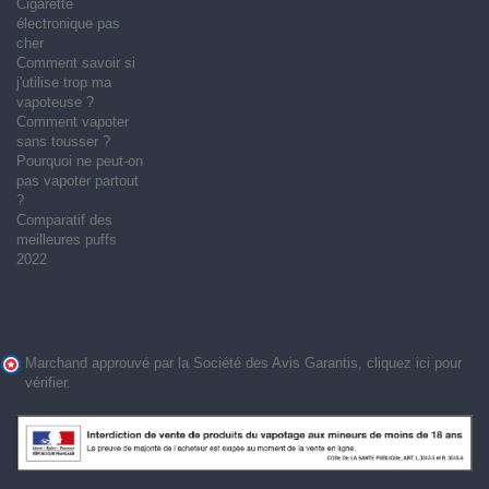
Cigarette
électronique pas
cher
Comment savoir si
j'utilise trop ma
vapoteuse ?
Comment vapoter
sans tousser ?
Pourquoi ne peut-on
pas vapoter partout
?
Comparatif des
meilleures puffs
2022
Marchand approuvé par la Société des Avis Garantis,
cliquez ici pour
vérifier
.