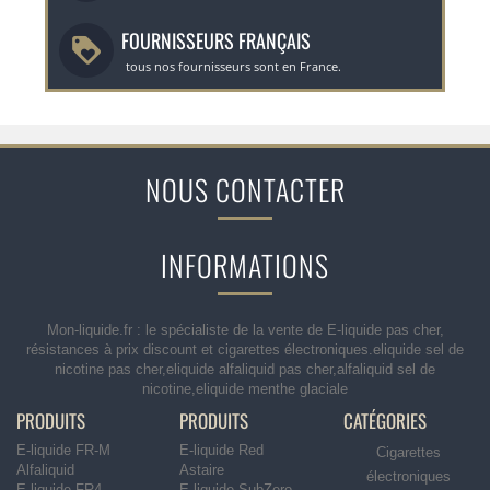
FOURNISSEURS FRANÇAIS
tous nos fournisseurs sont en France.
NOUS CONTACTER
INFORMATIONS
Mon-liquide.fr : le spécialiste de la vente de E-liquide pas cher,
résistances à prix discount et cigarettes électroniques.eliquide sel de
nicotine pas cher,eliquide alfaliquid pas cher,alfaliquid sel de
nicotine,eliquide menthe glaciale
PRODUITS
PRODUITS
CATÉGORIES
E-liquide FR-M
E-liquide Red
Cigarettes
Alfaliquid
Astaire
électroniques
E-liquide FR4
E-liquide SubZero