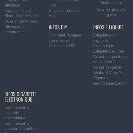
Clearomiseur
Alfaliquid
Halo
Tous les produits
Capsules Epod
E-liquide Tribecca
Blend Doré de Vuse
Halo
VUSE
Vuse en profondeur
INFOS DIY
INFOS E-LIQUIDE
Alfaliquid en
profondeur
Comment fabriquer
E-liquide pour
son e-liquide ?
cigarette
Calculateur DIY
électronique
E-liquide pas cher
Qu'est ce que le sel
de nicotine ?
Qu'est ce que le
Shake N Vape ?
Cigarette
electronique Ermont
INFOS CIGARETTE
ELECTRONIQUE
Commencer la
cigarette
électronique
Commencer à
vapoter ? Je débute