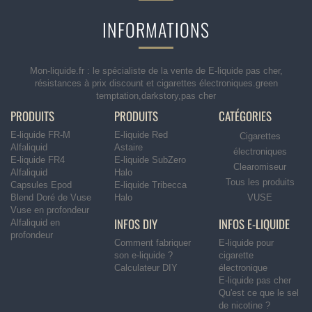
INFORMATIONS
Mon-liquide.fr : le spécialiste de la vente de E-liquide pas cher,
résistances à prix discount et cigarettes électroniques.green
temptation,darkstory,pas cher
PRODUITS
PRODUITS
CATÉGORIES
E-liquide FR-M
E-liquide Red
Cigarettes
Alfaliquid
Astaire
électroniques
E-liquide FR4
E-liquide SubZero
Clearomiseur
Alfaliquid
Halo
Tous les produits
Capsules Epod
E-liquide Tribecca
Blend Doré de Vuse
Halo
VUSE
Vuse en profondeur
INFOS DIY
INFOS E-LIQUIDE
Alfaliquid en
profondeur
Comment fabriquer
E-liquide pour
son e-liquide ?
cigarette
Calculateur DIY
électronique
E-liquide pas cher
Qu'est ce que le sel
de nicotine ?