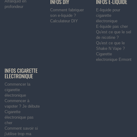
INFOS DIY
INFOS E-LIQUIDE
Alfaliquid en
profondeur
Comment fabriquer
E-liquide pour
son e-liquide ?
cigarette
Calculateur DIY
électronique
E-liquide pas cher
Qu'est ce que le sel
de nicotine ?
Qu'est ce que le
Shake N Vape ?
Cigarette
electronique Ermont
INFOS CIGARETTE
ELECTRONIQUE
Commencer la
cigarette
électronique
Commencer à
vapoter ? Je débute
Cigarette
électronique pas
cher
Comment savoir si
j'utilise trop ma