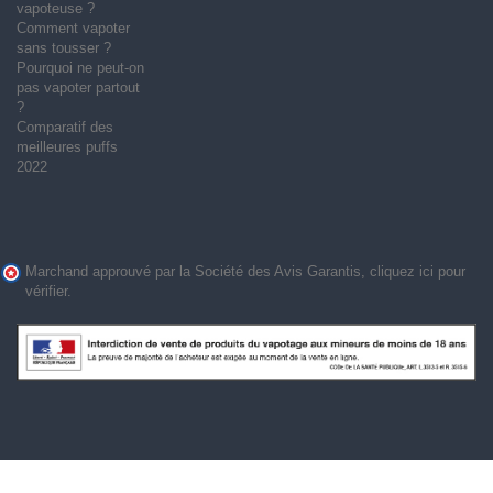
vapoteuse ?
Comment vapoter
sans tousser ?
Pourquoi ne peut-on
pas vapoter partout
?
Comparatif des
meilleures puffs
2022
Marchand approuvé par la Société des Avis Garantis,
cliquez ici pour
vérifier
.