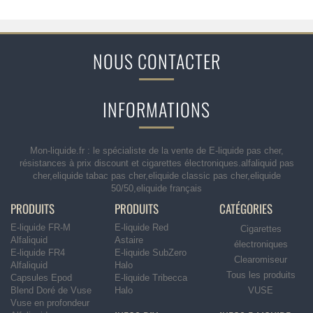
NOUS CONTACTER
INFORMATIONS
Mon-liquide.fr : le spécialiste de la vente de E-liquide pas cher,
résistances à prix discount et cigarettes électroniques.alfaliquid pas
cher,eliquide tabac pas cher,eliquide classic pas cher,eliquide
50/50,eliquide français
PRODUITS
PRODUITS
CATÉGORIES
E-liquide FR-M
E-liquide Red
Cigarettes
Alfaliquid
Astaire
électroniques
E-liquide FR4
E-liquide SubZero
Clearomiseur
Alfaliquid
Halo
Tous les produits
Capsules Epod
E-liquide Tribecca
Blend Doré de Vuse
Halo
VUSE
Vuse en profondeur