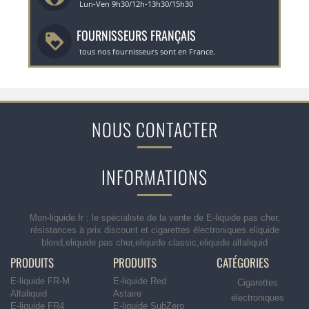
Lun-Ven 9h30/12h-13h30/15h30
FOURNISSEURS FRANÇAIS
tous nos fournisseurs sont en France.
NOUS CONTACTER
INFORMATIONS
Mon-liquide.fr : le spécialiste de la vente de E-liquide pas cher,
résistances à prix discount et cigarettes électroniques.eliquide
blond,eliquide pas cher,eliquide classic,eliquide alfaliquid
PRODUITS
PRODUITS
CATÉGORIES
E-liquide FR-M
E-liquide Red
Cigarettes
Alfaliquid
Astaire
électroniques
E-liquide FR4
E-liquide SubZero