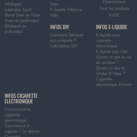
Clearomiseur
Alfaliquid
Halo
Tous les produits
Capsules Epod
E-liquide Tribecca
Blend Doré de Vuse
Halo
VUSE
Vuse en profondeur
INFOS DIY
INFOS E-LIQUIDE
Alfaliquid en
profondeur
Comment fabriquer
E-liquide pour
son e-liquide ?
cigarette
Calculateur DIY
électronique
E-liquide pas cher
Qu'est ce que le sel
de nicotine ?
Qu'est ce que le
Shake N Vape ?
Cigarette
electronique Ermont
INFOS CIGARETTE
ELECTRONIQUE
Commencer la
cigarette
électronique
Commencer à
vapoter ? Je débute
Cigarette