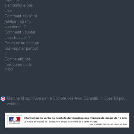
électronique pas
cher
Comment savoir si
j'utilise trop ma
vapoteuse ?
Comment vapoter
sans tousser ?
Pourquoi ne peut-on
pas vapoter partout
?
Comparatif des
meilleures puffs
2022
Marchand approuvé par la Société des Avis Garantis,
cliquez ici pour
vérifier
.