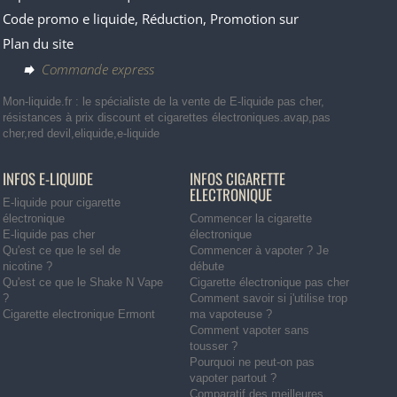
Code promo e liquide, Réduction, Promotion sur
Plan du site
Commande express
Mon-liquide.fr : le spécialiste de la vente de E-liquide pas cher,
résistances à prix discount et cigarettes électroniques.avap,pas
cher,red devil,eliquide,e-liquide
INFOS E-LIQUIDE
INFOS CIGARETTE
ELECTRONIQUE
E-liquide pour cigarette
électronique
Commencer la cigarette
E-liquide pas cher
électronique
Qu'est ce que le sel de
Commencer à vapoter ? Je
nicotine ?
débute
Qu'est ce que le Shake N Vape
Cigarette électronique pas cher
?
Comment savoir si j'utilise trop
Cigarette electronique Ermont
ma vapoteuse ?
Comment vapoter sans
tousser ?
Pourquoi ne peut-on pas
vapoter partout ?
Comparatif des meilleures