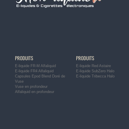
PRODUITS
PRODUITS
E-liquide FR-M Alfaliquid
E-liquide Red Astaire
E-liquide FR4 Alfaliquid
E-liquide SubZero Halo
Capsules Epod Blend Doré de
E-liquide Tribecca Halo
Vuse
Vuse en profondeur
Alfaliquid en profondeur