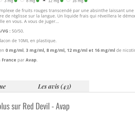
3 mg
8 mg
12 mg
16 mg
plexe de fruits rouges transcendé par une absinthe laissant une
re de réglisse sur la langue. Un liquide frais qui réveillera le démo
le en vous. A vous de juger...
G/VG :
50/50.
lacon de 10ML en plastique.
 en
0 mg/ml
,
3 mg/ml,
8 mg/ml, 12 mg/ml et 16 mg/ml
de nicoti
n
France
par
Avap
.
que
Les avis (43)
plus sur Red Devil - Avap