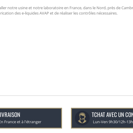
aller notre usine et notre laboratoire en France, dans le Nord, près de Cambr
cation des e-liquides AVAP et de réaliser les contrôles nécessaires.
IVRAISON
TCHAT AVEC UN CO
En France et à l'étranger
Lun-Ven 9h30/12h-13