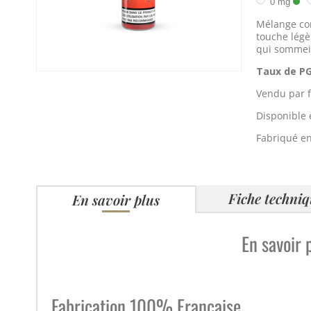
0 mg
Mélange com
touche légè
qui sommeil
Taux de P
Vendu par f
Disponible
Fabriqué e
Fiche techni
En savoir plus
En savoir 
Fabrication 100% Française