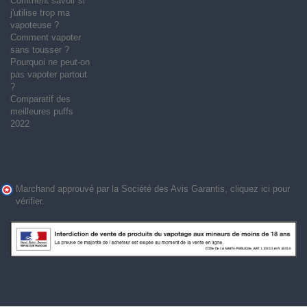
Comment savoir si
j'utilise trop ma
vapoteuse ?
Comment vapoter
sans tousser ?
Pourquoi ne peut-on
pas vapoter partout
?
Comparatif des
meilleures puffs
2022
Marchand approuvé par la Société des Avis Garantis,
cliquez ici pour
vérifier
.