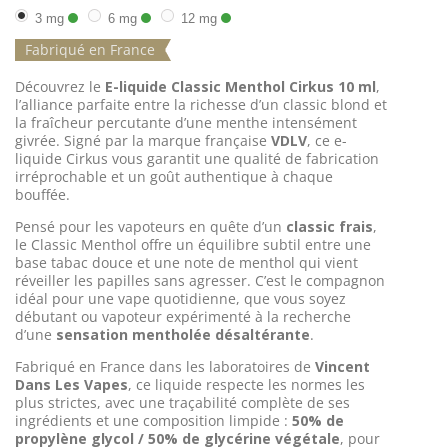
3 mg
6 mg
12 mg
Fabriqué en France
Découvrez le
E-liquide Classic Menthol Cirkus 10 ml
,
l’alliance parfaite entre la richesse d’un classic blond et
la fraîcheur percutante d’une menthe intensément
givrée. Signé par la marque française
VDLV
, ce e-
liquide Cirkus vous garantit une qualité de fabrication
irréprochable et un goût authentique à chaque
bouffée.
Pensé pour les vapoteurs en quête d’un
classic frais
,
le Classic Menthol offre un équilibre subtil entre une
base tabac douce et une note de menthol qui vient
réveiller les papilles sans agresser. C’est le compagnon
idéal pour une vape quotidienne, que vous soyez
débutant ou vapoteur expérimenté à la recherche
d’une
sensation mentholée désaltérante
.
Fabriqué en France dans les laboratoires de
Vincent
Dans Les Vapes
, ce liquide respecte les normes les
plus strictes, avec une traçabilité complète de ses
ingrédients et une composition limpide :
50% de
propylène glycol / 50% de glycérine végétale
, pour