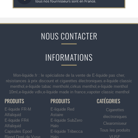
tous nos fournisseurs sont en France.
NOUS CONTACTER
INFORMATIONS
Mon-liquide.fr : le spécialiste de la vente de E-liquide pas cher,
résistances à prix discount et cigarettes électroniques.e-liquide classic
menthol,e-liquide tabac mentholé,cirkus menthol,e-liquide menthol
10ml,e-liquide vdlv,e-liquide made in france,vapoter classic menthol
PRODUITS
PRODUITS
CATÉGORIES
E-liquide FR-M
E-liquide Red
Cigarettes
Alfaliquid
Astaire
électroniques
E-liquide FR4
E-liquide SubZero
Clearomiseur
Alfaliquid
Halo
Tous les produits
Capsules Epod
E-liquide Tribecca
Blend Doré de Vuse
Halo
VUSE