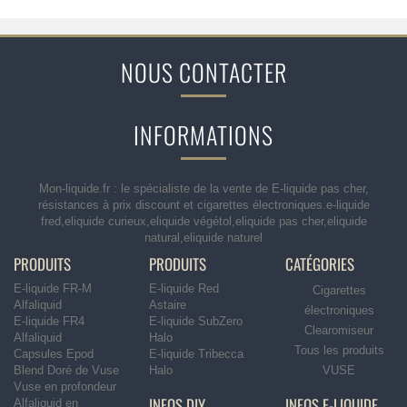
NOUS CONTACTER
INFORMATIONS
Mon-liquide.fr : le spécialiste de la vente de E-liquide pas cher,
résistances à prix discount et cigarettes électroniques.e-liquide
fred,eliquide curieux,eliquide végétol,eliquide pas cher,eliquide
natural,eliquide naturel
PRODUITS
PRODUITS
CATÉGORIES
E-liquide FR-M
E-liquide Red
Cigarettes
Alfaliquid
Astaire
électroniques
E-liquide FR4
E-liquide SubZero
Clearomiseur
Alfaliquid
Halo
Tous les produits
Capsules Epod
E-liquide Tribecca
Blend Doré de Vuse
Halo
VUSE
Vuse en profondeur
INFOS DIY
INFOS E-LIQUIDE
Alfaliquid en