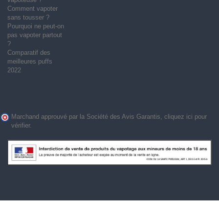
Comment vapoter
sans tousser ?
Pourquoi ne peut-on
pas vapoter partout
?
Comparatif des
meilleures puffs
2022
Marchand approuvé par la Société des Avis Garantis,
cliquez ici pour
vérifier
.