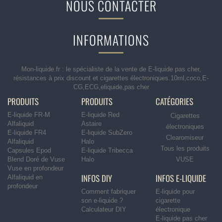
NOUS CONTACTER
INFORMATIONS
Mon-liquide.fr : le spécialiste de la vente de E-liquide pas cher,
résistances à prix discount et cigarettes électroniques.10ml,coco,E-
CG,ECG,eliquide,pas cher
PRODUITS
PRODUITS
CATÉGORIES
E-liquide FR-M
E-liquide Red
Cigarettes
Alfaliquid
Astaire
électroniques
E-liquide FR4
E-liquide SubZero
Clearomiseur
Alfaliquid
Halo
Tous les produits
Capsules Epod
E-liquide Tribecca
Blend Doré de Vuse
Halo
VUSE
Vuse en profondeur
INFOS DIY
INFOS E-LIQUIDE
Alfaliquid en
profondeur
Comment fabriquer
E-liquide pour
son e-liquide ?
cigarette
Calculateur DIY
électronique
E-liquide pas cher