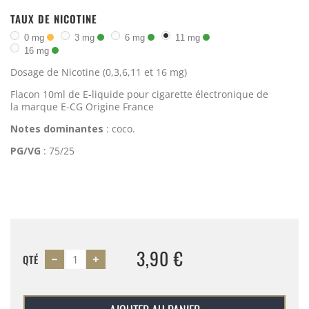
TAUX DE NICOTINE
0 mg
3 mg
6 mg
11 mg
16 mg
Dosage de Nicotine (0,3,6,11 et 16 mg)
Flacon 10ml de E-liquide pour cigarette électronique de
la marque E-CG Origine France
Notes dominantes
: coco.
PG/VG
: 75/25
3,90 €
QTÉ