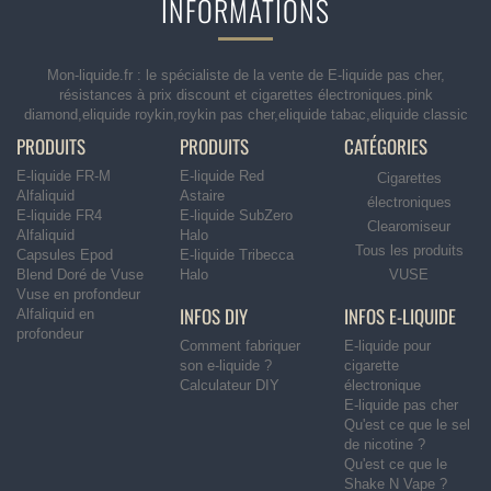
INFORMATIONS
Mon-liquide.fr : le spécialiste de la vente de E-liquide pas cher,
résistances à prix discount et cigarettes électroniques.pink
diamond,eliquide roykin,roykin pas cher,eliquide tabac,eliquide classic
PRODUITS
PRODUITS
CATÉGORIES
E-liquide FR-M
E-liquide Red
Cigarettes
Alfaliquid
Astaire
électroniques
E-liquide FR4
E-liquide SubZero
Clearomiseur
Alfaliquid
Halo
Tous les produits
Capsules Epod
E-liquide Tribecca
Blend Doré de Vuse
Halo
VUSE
Vuse en profondeur
INFOS DIY
INFOS E-LIQUIDE
Alfaliquid en
profondeur
Comment fabriquer
E-liquide pour
son e-liquide ?
cigarette
Calculateur DIY
électronique
E-liquide pas cher
Qu'est ce que le sel
de nicotine ?
Qu'est ce que le
Shake N Vape ?