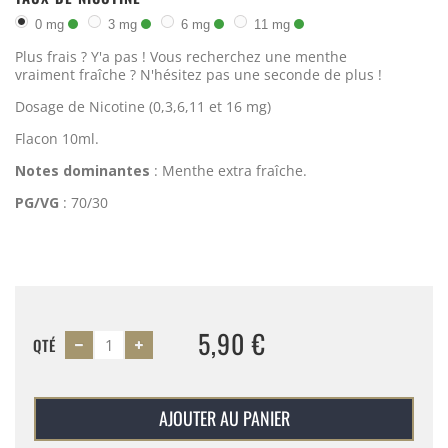
0 mg
3 mg
6 mg
11 mg
Plus frais ? Y'a pas !
Vous recherchez une menthe
vraiment fraîche ? N'hésitez pas une seconde de plus !
Dosage de Nicotine (0,3,6,11 et 16 mg)
Flacon 10ml.
Notes dominantes
: Menthe extra fraîche.
PG/VG
: 70/30
5,90 €
QTÉ
AJOUTER AU PANIER