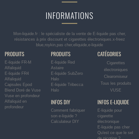
INFORMATIONS
Mon-liquide.fr : le spécialiste de la vente de E-liquide pas cher,
résistances à prix discount et cigarettes électroniques.x-freez
blue,roykin,pas cher,eliquide,e-liquide
PRODUITS
PRODUITS
CATÉGORIES
E-liquide FR-M
E-liquide Red
Cigarettes
Alfaliquid
Astaire
électroniques
E-liquide FR4
E-liquide SubZero
Clearomiseur
Alfaliquid
Halo
Tous les produits
Capsules Epod
E-liquide Tribecca
Blend Doré de Vuse
Halo
VUSE
Vuse en profondeur
INFOS DIY
INFOS E-LIQUIDE
Alfaliquid en
profondeur
Comment fabriquer
E-liquide pour
son e-liquide ?
cigarette
Calculateur DIY
électronique
E-liquide pas cher
Qu'est ce que le sel
de nicotine ?