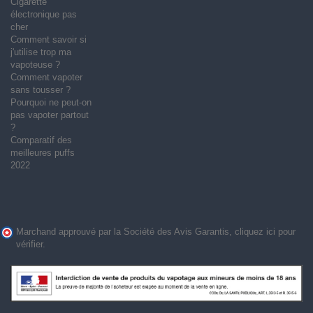
Cigarette
électronique pas
cher
Comment savoir si
j'utilise trop ma
vapoteuse ?
Comment vapoter
sans tousser ?
Pourquoi ne peut-on
pas vapoter partout
?
Comparatif des
meilleures puffs
2022
Marchand approuvé par la Société des Avis Garantis,
cliquez ici pour
vérifier
.