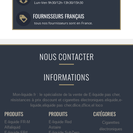
Lun-Ven 9h30/12h-13h30/15h30
FOURNISSEURS FRANÇAIS
tous nos fournisseurs sont en France.
NOUS CONTACTER
INFORMATIONS
Mon-liquide.fr : le spécialiste de la vente de E-liquide pas cher,
résistances à prix discount et cigarettes électroniques.eliquide,e-
liquide,eliquide pas cher,dlice,d'lice,el loco
PRODUITS
PRODUITS
CATÉGORIES
E-liquide FR-M
E-liquide Red
Cigarettes
Alfaliquid
Astaire
électroniques
E-liquide FR4
E-liquide SubZero