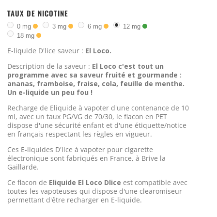
TAUX DE NICOTINE
0 mg
3 mg
6 mg
12 mg
18 mg
E-liquide D'lice saveur :
El Loco.
Description de la saveur :
El Loco c'est tout un
programme avec sa saveur fruité et gourmande :
ananas, framboise, fraise, cola, feuille de menthe.
Un e-liquide un peu fou !
Recharge de Eliquide à vapoter d'une contenance de 10
ml, avec un taux PG/VG de 70/30, le flacon en PET
dispose d'une sécurité enfant et d'une étiquette/notice
en français respectant les règles en vigueur.
Ces E-liquides D'lice à vapoter pour cigarette
électronique sont fabriqués en France, à Brive la
Gaillarde.
Ce flacon de
Eliquide El Loco Dlice
est compatible avec
toutes les vapoteuses qui dispose d'une clearomiseur
permettant d'être recharger en E-liquide.