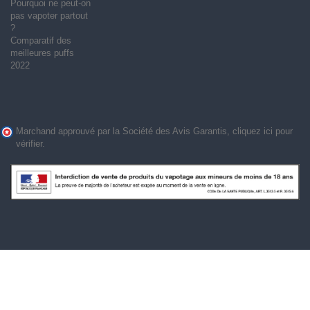
Pourquoi ne peut-on
pas vapoter partout
?
Comparatif des
meilleures puffs
2022
Marchand approuvé par la Société des Avis Garantis,
cliquez ici pour
vérifier
.