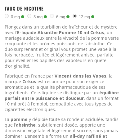
TAUX DE NICOTINE
0 mg
3 mg
6 mg
12 mg
Plongez dans un tourbillon de fraîcheur et de mystère
avec l’
E-liquide Absinthe Pomme 10 ml Cirkus
, un
mariage audacieux entre la vivacité de la pomme verte
croquante et les arômes puissants de l’absinthe. Ce
duo surprenant et original vous promet une vape à la
fois herbacée, fruitée et légèrement anisée, parfaite
pour éveiller les papilles des vapoteurs en quête
d’originalité.
Fabriqué en France par
Vincent dans les Vapes
, la
marque
Cirkus
est reconnue pour son exigence
aromatique et la qualité pharmaceutique de ses
ingrédients. Ce e-liquide se distingue par un
équilibre
parfait entre puissance et douceur
, dans un format
10 ml prêt à l’emploi, compatible avec tous types de
cigarettes électroniques.
La
pomme
y déploie toute sa rondeur acidulée, tandis
que l’
absinthe
, subtilement dosée, apporte une
dimension végétale et légèrement sucrée, sans jamais
dominer. L’ensemble forme un
all-day raffiné et