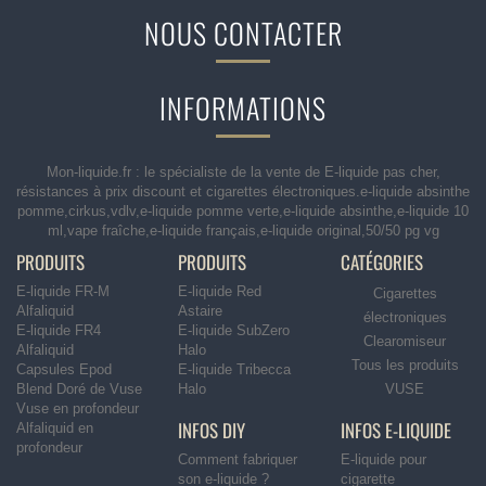
NOUS CONTACTER
INFORMATIONS
Mon-liquide.fr : le spécialiste de la vente de E-liquide pas cher,
résistances à prix discount et cigarettes électroniques.e-liquide absinthe
pomme,cirkus,vdlv,e-liquide pomme verte,e-liquide absinthe,e-liquide 10
ml,vape fraîche,e-liquide français,e-liquide original,50/50 pg vg
PRODUITS
PRODUITS
CATÉGORIES
E-liquide FR-M
E-liquide Red
Cigarettes
Alfaliquid
Astaire
électroniques
E-liquide FR4
E-liquide SubZero
Clearomiseur
Alfaliquid
Halo
Tous les produits
Capsules Epod
E-liquide Tribecca
Blend Doré de Vuse
Halo
VUSE
Vuse en profondeur
INFOS DIY
INFOS E-LIQUIDE
Alfaliquid en
profondeur
Comment fabriquer
E-liquide pour
son e-liquide ?
cigarette