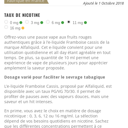
Fabriqué en France
Ajouté le 1 Octobre 2018
TAUX DE NICOTINE
0 mg
3 mg
6 mg
11 mg
16 mg
Offrez-vous une pause vape aux fruits rouges
authentiques grâce à l’e-liquide Framboise cassis de la
marque Alfaliquid. Cet e-liquide convient pour une
utilisation quotidienne et all day étant agréable en tout
temps. De plus, sa quantité de 10 ml permet une
expérience de vape de plusieurs jours pour apprécier
amplement la saveur proposée.
Dosage varié pour faciliter le sevrage tabagique
L’e-liquide Framboise Cassis, proposé par Alfaliquid, est
disponible avec un taux PG/VG 70/30. Il permet de
profiter de pauses avec des vapeurs douces, mais une
saveur et un hit intenses.
En prime, vous avez le choix en matière de dosage
nicotinique : 0, 3, 6, 12 ou 16 mg/ml. La sélection
dépend de vos besoins quotidiens en nicotine. Sachez
que les différentes concentrations permettent à ce