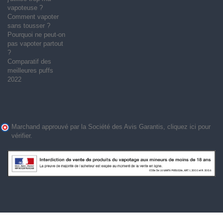
vapoteuse ?
Comment vapoter
sans tousser ?
Pourquoi ne peut-on
pas vapoter partout
?
Comparatif des
meilleures puffs
2022
Marchand approuvé par la Société des Avis Garantis,
cliquez ici pour
vérifier
.