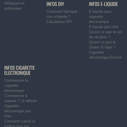
INFOS DIY
INFOS E-LIQUIDE
Alfaliquid en
profondeur
Comment fabriquer
E-liquide pour
son e-liquide ?
cigarette
Calculateur DIY
électronique
E-liquide pas cher
Qu'est ce que le sel
de nicotine ?
Qu'est ce que le
Shake N Vape ?
Cigarette
electronique Ermont
INFOS CIGARETTE
ELECTRONIQUE
Commencer la
cigarette
électronique
Commencer à
vapoter ? Je débute
Cigarette
électronique pas
cher
Comment savoir si
j'utilise trop ma