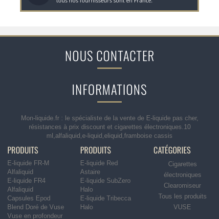
tous nos fournisseurs sont en France.
NOUS CONTACTER
INFORMATIONS
Mon-liquide.fr : le spécialiste de la vente de E-liquide pas cher,
résistances à prix discount et cigarettes électroniques.10
ml,alfaliquid,e-liquid,eliquid,framboise cassis
PRODUITS
PRODUITS
CATÉGORIES
E-liquide FR-M
E-liquide Red
Cigarettes
Alfaliquid
Astaire
électroniques
E-liquide FR4
E-liquide SubZero
Clearomiseur
Alfaliquid
Halo
Tous les produits
Capsules Epod
E-liquide Tribecca
Blend Doré de Vuse
Halo
VUSE
Vuse en profondeur