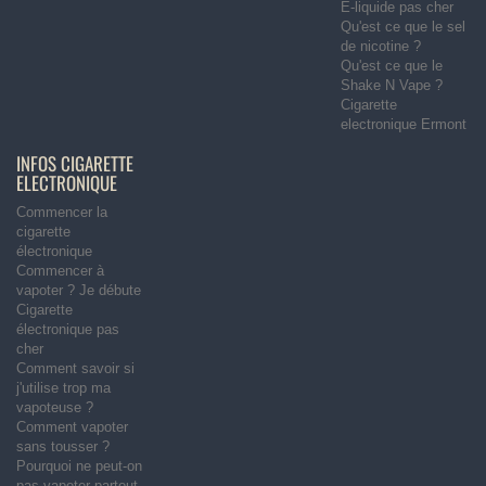
E-liquide pas cher
Qu'est ce que le sel
de nicotine ?
Qu'est ce que le
Shake N Vape ?
Cigarette
electronique Ermont
INFOS CIGARETTE
ELECTRONIQUE
Commencer la
cigarette
électronique
Commencer à
vapoter ? Je débute
Cigarette
électronique pas
cher
Comment savoir si
j'utilise trop ma
vapoteuse ?
Comment vapoter
sans tousser ?
Pourquoi ne peut-on
pas vapoter partout