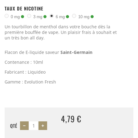
TAUX DE NICOTINE
0 mg
3 mg
6 mg
10 mg
Un tourbillon de menthol dans votre bouche dès la
première bouffée de vape. Un plaisir frais à souhait et
un très bon all day.
Flacon de E-liquide saveur
Saint-Germain
Contenance : 10ml
Fabricant : Liquideo
Gamme : Evolution Fresh
4,79 €
QTÉ