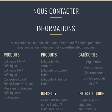
NOUS CONTACTER
INFORMATIONS
Mon-liquide.fr : le spécialiste de la vente de E-liquide pas cher,
résistances à prix discount et cigarettes électroniques.
PRODUITS
PRODUITS
CATÉGORIES
E-liquide FR-M
E-liquide Red
Cigarettes
Alfaliquid
Astaire
électroniques
E-liquide FR4
E-liquide SubZero
Clearomiseur
Alfaliquid
Halo
Tous les produits
Capsules Epod
E-liquide Tribecca
Blend Doré de Vuse
Halo
VUSE
Vuse en profondeur
INFOS DIY
INFOS E-LIQUIDE
Alfaliquid en
profondeur
Comment fabriquer
E-liquide pour
son e-liquide ?
cigarette
Calculateur DIY
électronique