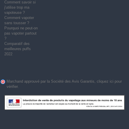
Comment savoir si
j'utilise trop ma
vapoteuse ?
Comment vapoter
sans tousser ?
Pourquoi ne peut-on
pas vapoter partout
?
Comparatif des
meilleures puffs
2022
Marchand approuvé par la Société des Avis Garantis,
cliquez ici pour
vérifier
.