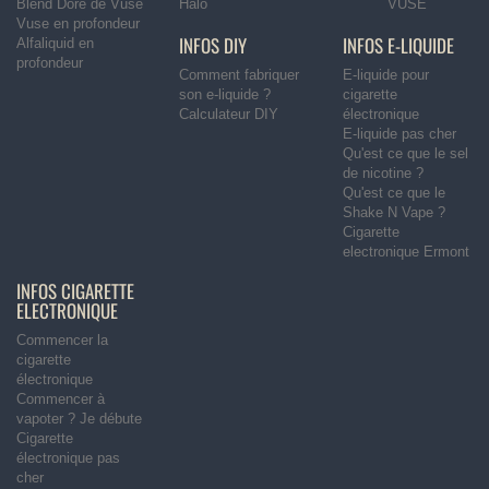
Blend Doré de Vuse
Halo
VUSE
Vuse en profondeur
INFOS DIY
INFOS E-LIQUIDE
Alfaliquid en
profondeur
Comment fabriquer
E-liquide pour
son e-liquide ?
cigarette
Calculateur DIY
électronique
E-liquide pas cher
Qu'est ce que le sel
de nicotine ?
Qu'est ce que le
Shake N Vape ?
Cigarette
electronique Ermont
INFOS CIGARETTE
ELECTRONIQUE
Commencer la
cigarette
électronique
Commencer à
vapoter ? Je débute
Cigarette
électronique pas
cher