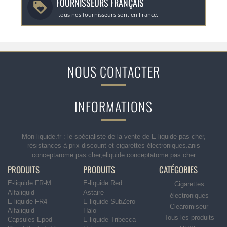
FOURNISSEURS FRANÇAIS
tous nos fournisseurs sont en France.
NOUS CONTACTER
INFORMATIONS
Mon-liquide.fr : le spécialiste de la vente de E-liquide pas cher,
résistances à prix discount et cigarettes électroniques.anis
conceptarome pas cher,eliquide conceptatome pas cher
PRODUITS
PRODUITS
CATÉGORIES
E-liquide FR-M
E-liquide Red
Cigarettes
Alfaliquid
Astaire
électroniques
E-liquide FR4
E-liquide SubZero
Clearomiseur
Alfaliquid
Halo
Tous les produits
Capsules Epod
E-liquide Tribecca