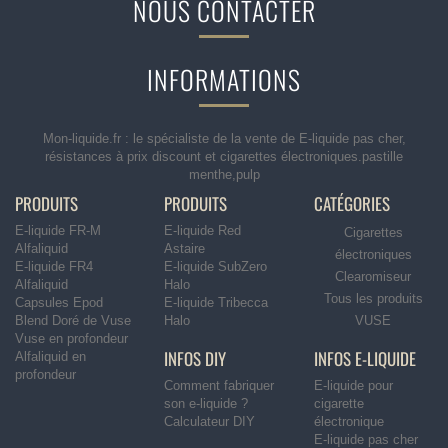
NOUS CONTACTER
INFORMATIONS
Mon-liquide.fr : le spécialiste de la vente de E-liquide pas cher,
résistances à prix discount et cigarettes électroniques.pastille
menthe,pulp
PRODUITS
PRODUITS
CATÉGORIES
E-liquide FR-M
E-liquide Red
Cigarettes
Alfaliquid
Astaire
électroniques
E-liquide FR4
E-liquide SubZero
Clearomiseur
Alfaliquid
Halo
Tous les produits
Capsules Epod
E-liquide Tribecca
Blend Doré de Vuse
Halo
VUSE
Vuse en profondeur
INFOS DIY
INFOS E-LIQUIDE
Alfaliquid en
profondeur
Comment fabriquer
E-liquide pour
son e-liquide ?
cigarette
Calculateur DIY
électronique
E-liquide pas cher