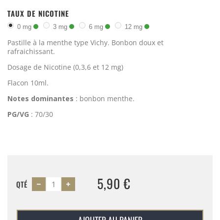
TAUX DE NICOTINE
0 mg
3 mg
6 mg
12 mg
Pastille à la menthe type Vichy. Bonbon doux et
rafraichissant.
Dosage de Nicotine (0,3,6 et 12 mg)
Flacon 10ml.
Notes dominantes
: bonbon menthe.
PG/VG
: 70/30
5,90 €
QTÉ
AJOUTER AU PANIER