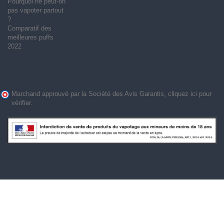
Pourquoi ne peut-on
pas vapoter partout
?
Comparatif des
meilleures puffs
2022
Marchand approuvé par la Société des Avis Garantis,
cliquez ici pour
vérifier
.