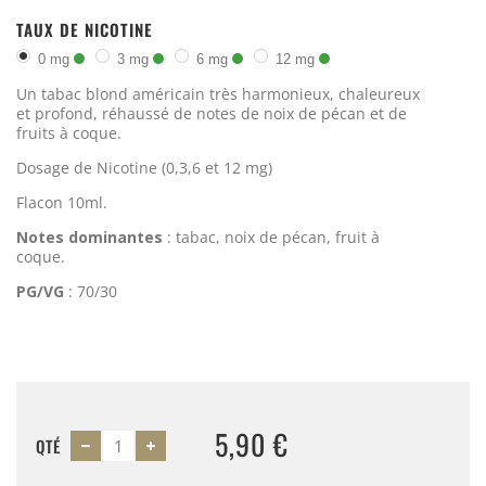
TAUX DE NICOTINE
0 mg
3 mg
6 mg
12 mg
Un tabac blond américain très harmonieux, chaleureux
et profond, réhaussé de notes de noix de pécan et de
fruits à coque.
Dosage de Nicotine (0,3,6 et 12 mg)
Flacon 10ml.
Notes dominantes
: tabac, noix de pécan, fruit à
coque.
PG/VG
: 70/30
5,90 €
QTÉ