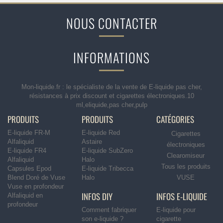
NOUS CONTACTER
INFORMATIONS
Mon-liquide.fr : le spécialiste de la vente de E-liquide pas cher,
résistances à prix discount et cigarettes électroniques.10
ml,eliquide,pas cher,pulp
PRODUITS
PRODUITS
CATÉGORIES
E-liquide FR-M
E-liquide Red
Cigarettes
Alfaliquid
Astaire
électroniques
E-liquide FR4
E-liquide SubZero
Clearomiseur
Alfaliquid
Halo
Tous les produits
Capsules Epod
E-liquide Tribecca
Blend Doré de Vuse
Halo
VUSE
Vuse en profondeur
INFOS DIY
INFOS E-LIQUIDE
Alfaliquid en
profondeur
Comment fabriquer
E-liquide pour
son e-liquide ?
cigarette