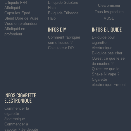
E-liquide FR4
E-liquide SubZero
Clearomiseur
Alfaliquid
Halo
Tous les produits
Capsules Epod
E-liquide Tribecca
Blend Doré de Vuse
Halo
VUSE
Vuse en profondeur
INFOS DIY
INFOS E-LIQUIDE
Alfaliquid en
profondeur
Comment fabriquer
E-liquide pour
son e-liquide ?
cigarette
Calculateur DIY
électronique
E-liquide pas cher
Qu'est ce que le sel
de nicotine ?
Qu'est ce que le
Shake N Vape ?
Cigarette
electronique Ermont
INFOS CIGARETTE
ELECTRONIQUE
Commencer la
cigarette
électronique
Commencer à
vapoter ? Je débute