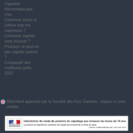
Cigarette
électronique pas
cher
Comment savoir si
j'utilise trop ma
vapoteuse ?
Comment vapoter
sans tousser ?
Pourquoi ne peut-on
pas vapoter partout
?
Comparatif des
meilleures puffs
2022
Marchand approuvé par la Société des Avis Garantis,
cliquez ici pour
vérifier
.