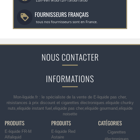
Lun-Ven 9h30/12h-13h30/15h30
FOURNISSEURS FRANÇAIS
tous nos fournisseurs sont en France.
NOUS CONTACTER
INFORMATIONS
Mon-liquide.fr : le spécialiste de la vente de E-liquide pas cher,
résistances à prix discount et cigarettes électroniques.eliquide chunky
nuts,eliquide instant fuel,eliquide pas cher,eliquide gourmand,eliquide
noisette
PRODUITS
PRODUITS
CATÉGORIES
E-liquide FR-M
E-liquide Red
Cigarettes
Alfaliquid
Astaire
électroniques