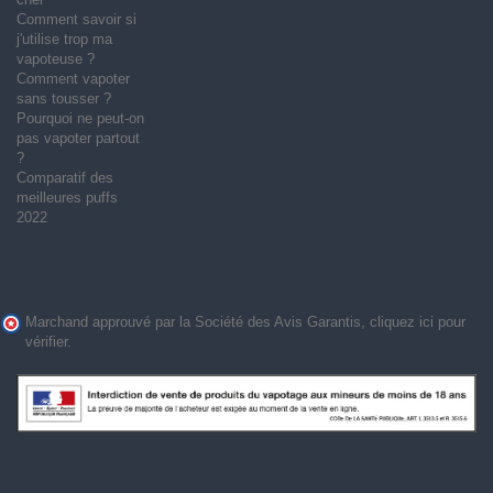
Comment savoir si
j'utilise trop ma
vapoteuse ?
Comment vapoter
sans tousser ?
Pourquoi ne peut-on
pas vapoter partout
?
Comparatif des
meilleures puffs
2022
Marchand approuvé par la Société des Avis Garantis,
cliquez ici pour
vérifier
.