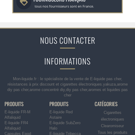
tous nos fournisseurs sont en France.
NOUS CONTACTER
INFORMATIONS
Mon-liquide.fr : le spécialiste de la vente de E-liquide pas cher,
résistances à prix discount et cigarettes électroniques.yakuza,arome
diy pas cher,arome concentré diy,diy pas cher,aromes et liquides pas
cher
PRODUITS
PRODUITS
CATÉGORIES
E-liquide FR-M
E-liquide Red
Cigarettes
Alfaliquid
Astaire
électroniques
E-liquide FR4
E-liquide SubZero
Clearomiseur
Alfaliquid
Halo
Tous les produits
Capsules Epod
E-liquide Tribecca