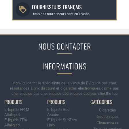
FOURNISSEURS FRANÇAIS
tous nos fournisseurs sont en France.
NOUS CONTACTER
INFORMATIONS
Mon-liquide.fr : le spécialiste de la vente de E-liquide pas cher,
résistances à prix discount et cigarettes électroniques.calm+ pas
cher,eliquide pas cher,eliquide cbd,eliquide cbd pas cher,the fuu
PRODUITS
PRODUITS
CATÉGORIES
E-liquide FR-M
E-liquide Red
Cigarettes
Alfaliquid
Astaire
électroniques
E-liquide FR4
E-liquide SubZero
Clearomiseur
Alfaliquid
Halo