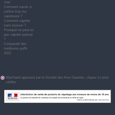
cher
Comment savoir si
j'utilise trop ma
vapoteuse ?
Comment vapoter
sans tousser ?
Pourquoi ne peut-on
pas vapoter partout
?
Comparatif des
meilleures puffs
2022
Marchand approuvé par la Société des Avis Garantis,
cliquez ici pour
vérifier
.