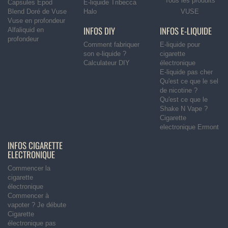
Tous les produits
Capsules Epod
E-liquide Tribecca
Blend Doré de Vuse
Halo
VUSE
Vuse en profondeur
INFOS DIY
INFOS E-LIQUIDE
Alfaliquid en
profondeur
Comment fabriquer
E-liquide pour
son e-liquide ?
cigarette
Calculateur DIY
électronique
E-liquide pas cher
Qu'est ce que le sel
de nicotine ?
Qu'est ce que le
Shake N Vape ?
Cigarette
electronique Ermont
INFOS CIGARETTE
ELECTRONIQUE
Commencer la
cigarette
électronique
Commencer à
vapoter ? Je débute
Cigarette
électronique pas