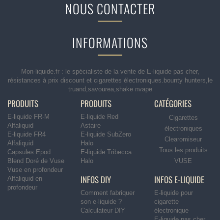
NOUS CONTACTER
INFORMATIONS
Mon-liquide.fr : le spécialiste de la vente de E-liquide pas cher,
résistances à prix discount et cigarettes électroniques.bounty hunters,le
truand,savourea,shake nvape
PRODUITS
PRODUITS
CATÉGORIES
E-liquide FR-M
E-liquide Red
Cigarettes
Alfaliquid
Astaire
électroniques
E-liquide FR4
E-liquide SubZero
Clearomiseur
Alfaliquid
Halo
Tous les produits
Capsules Epod
E-liquide Tribecca
Blend Doré de Vuse
Halo
VUSE
Vuse en profondeur
INFOS DIY
INFOS E-LIQUIDE
Alfaliquid en
profondeur
Comment fabriquer
E-liquide pour
son e-liquide ?
cigarette
Calculateur DIY
électronique
E-liquide pas cher