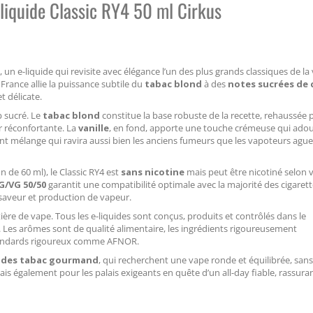
Eliquide Classic RY4 50 ml Cirkus
, un e-liquide qui revisite avec élégance l’un des plus grands classiques de la
 France allie la puissance subtile du
tabac blond
à des
notes sucrées de 
t délicate.
p sucré. Le
tabac blond
constitue la base robuste de la recette, rehaussée p
ur réconfortante. La
vanille
, en fond, apporte une touche crémeuse qui adou
nt mélange qui ravira aussi bien les anciens fumeurs que les vapoteurs aguer
n de 60 ml), le Classic RY4 est
sans nicotine
mais peut être nicotiné selon 
G/VG 50/50
garantit une compatibilité optimale avec la majorité des cigaret
saveur et production de vapeur.
tière de vape. Tous les e-liquides sont conçus, produits et contrôlés dans le
es. Les arômes sont de qualité alimentaire, les ingrédients rigoureusement
 standards rigoureux comme AFNOR.
uides tabac gourmand
, qui recherchent une vape ronde et équilibrée, san
ais également pour les palais exigeants en quête d’un all-day fiable, rassuran