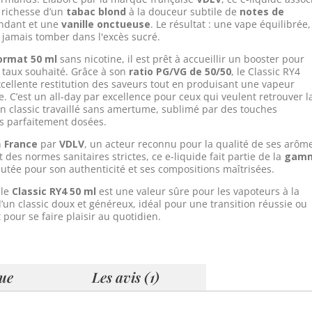
a richesse d’un
tabac blond
à la douceur subtile de
notes de
ndant et une
vanille onctueuse
. Le résultat : une vape équilibrée,
 jamais tomber dans l'excès sucré.
ormat 50 ml
sans nicotine, il est prêt à accueillir un booster pour
e taux souhaité. Grâce à son
ratio PG/VG de 50/50
, le Classic RY4
xcellente restitution des saveurs tout en produisant une vapeur
te. C’est un all-day par excellence pour ceux qui veulent retrouver l
n classic travaillé sans amertume, sublimé par des touches
 parfaitement dosées.
n
France
par
VDLV
, un acteur reconnu pour la qualité de ses arôm
t des normes sanitaires strictes, ce e-liquide fait partie de la
gam
putée pour son authenticité et ses compositions maîtrisées.
 le
Classic RY4 50 ml
est une valeur sûre pour les vapoteurs à la
’un classic doux et généreux, idéal pour une transition réussie ou
pour se faire plaisir au quotidien.
que
Les avis (1)