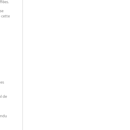
ffées.
se
 cette
tes
l de
rendu