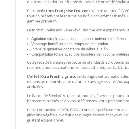
du citron et la douceur fruitée du cassis. Le procédé Shake
Cette
création française Fruizee
exploite un ratio PG/V
tout en préservant la restitution fidèle des arômes fruités. 
gamme premium.
Le format Shake and Vape révolutionne votre expérience v
Agitation simple avant utilisation pour activer les arômes
Vapotage immédiat sans temps de maturation
Intensité gustative constante du début à la fin
Compatibilité totale avec vos boosters de nicotine préféré
Cette recette française respecte les standards européens les
reconnu pour ses créations fruitées authentiques. La fabrica
L'
effet Xtra Fresh signature
distingue cette création des
dimension rafraîchissante naturelle sans agressivité. Vos p
acidulées.
Le flacon de 50ml offre une autonomie généreuse pour vot
boosters nicotinés selon vos préférences. Vous personnalise
Cette composition 30/70 PG/VG convient parfaitement aux 
glycérine végétale produit des nuages denses et soyeux. Le 
gustatif exceptionnel.