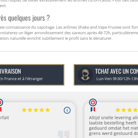
us risquez de diluer excessivement les arômes citron-cassis. Pour des taux
ent.
rès quelques jours ?
raie connaissance du vapotage. Les arômes Shake and Vape Fruizee sont fo
nstaterez un léger arrondissement des saveurs après 48-72h, particulièrem
ion naturelle enrichit subtilement le profil sans le dénaturer.
IVRAISON
TCHAT AVEC UN CO
En France et à l'étranger
Lun-Ven 9h30/12h-13