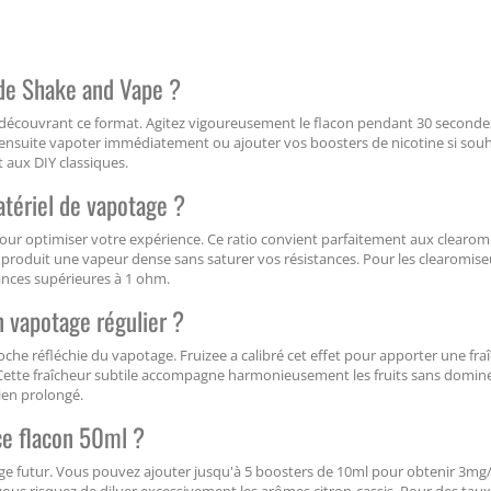
ide Shake and Vape ?
découvrant ce format. Agitez vigoureusement le flacon pendant 30 seconde
nsuite vapoter immédiatement ou ajouter vos boosters de nicotine si souh
 aux DIY classiques.
tériel de vapotage ?
our optimiser votre expérience. Ce ratio convient parfaitement aux clearom
produit une vapeur dense sans saturer vos résistances. Pour les clearomise
stances supérieures à 1 ohm.
un vapotage régulier ?
che réfléchie du vapotage. Fruizee a calibré cet effet pour apporter une fra
s. Cette fraîcheur subtile accompagne harmonieusement les fruits sans domine
dien prolongé.
ce flacon 50ml ?
ge futur. Vous pouvez ajouter jusqu'à 5 boosters de 10ml pour obtenir 3mg