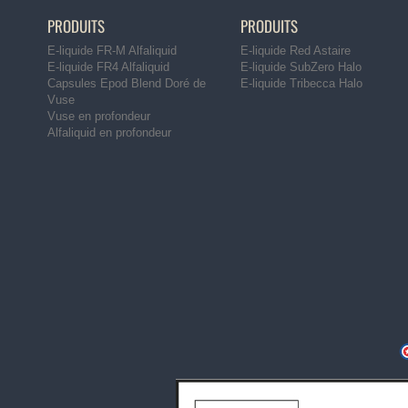
PRODUITS
PRODUITS
E-liquide FR-M Alfaliquid
E-liquide Red Astaire
E-liquide FR4 Alfaliquid
E-liquide SubZero Halo
Capsules Epod Blend Doré de
E-liquide Tribecca Halo
Vuse
Vuse en profondeur
Alfaliquid en profondeur