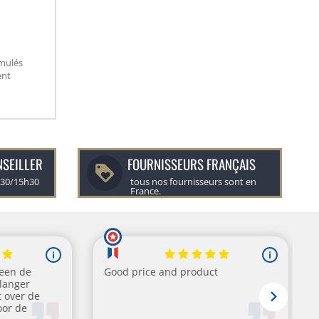
rmulés
ent
NSEILLER
FOURNISSEURS FRANÇAIS
h30/15h30
tous nos fournisseurs sont en
France.