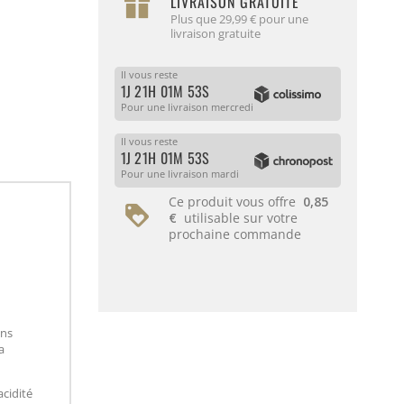
LIVRAISON GRATUITE
Plus que 29,99 € pour une
livraison gratuite
Il vous reste
1J 21H 01M 52S
Pour une livraison mercredi
Il vous reste
1J 21H 01M 52S
Pour une livraison mardi
Ce produit vous offre
0,85
€
utilisable sur votre
prochaine commande
ans
a
acidité