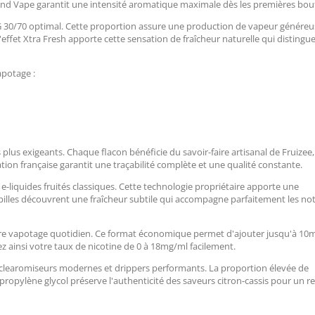
 and Vape garantit une intensité aromatique maximale dès les premières bou
G 30/70 optimal. Cette proportion assure une production de vapeur généreu
L'effet Xtra Fresh apporte cette sensation de fraîcheur naturelle qui distingue
apotage :
s
 plus exigeants. Chaque flacon bénéficie du savoir-faire artisanal de Fruizee,
tion française garantit une traçabilité complète et une qualité constante.
 e-liquides fruités classiques. Cette technologie propriétaire apporte une
apilles découvrent une fraîcheur subtile qui accompagne parfaitement les no
re vapotage quotidien. Ce format économique permet d'ajouter jusqu'à 10m
z ainsi votre taux de nicotine de 0 à 18mg/ml facilement.
clearomiseurs modernes et drippers performants. La proportion élevée de
propylène glycol préserve l'authenticité des saveurs citron-cassis pour un 