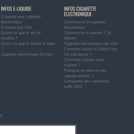
INFOS E-LIQUIDE
INFOS CIGARETTE
ELECTRONIQUE
E-liquide pour cigarette
électronique
Commencer la cigarette
E-liquide pas cher
électronique
Qu'est ce que le sel de
Commencer à vapoter ? Je
nicotine ?
débute
Qu'est ce que le Shake N Vape
Cigarette électronique pas cher
?
Comment savoir si j'utilise trop
Cigarette electronique Ermont
ma vapoteuse ?
Comment vapoter sans
tousser ?
Pourquoi ne peut-on pas
vapoter partout ?
Comparatif des meilleures
puffs 2022
er
.