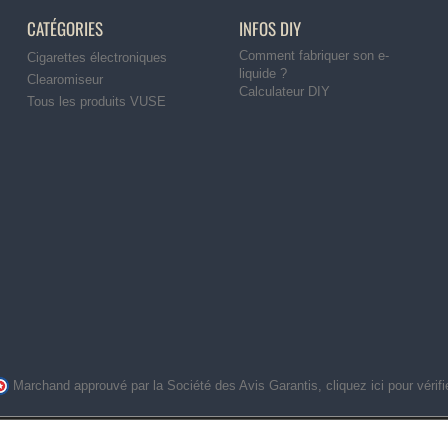
CATÉGORIES
INFOS DIY
Comment fabriquer son e-
Cigarettes électroniques
liquide ?
Clearomiseur
Calculateur DIY
Tous les produits VUSE
Marchand approuvé par la Société des Avis Garantis,
cliquez ici pour vérifi