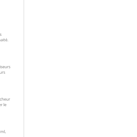
s
aité.
iseurs
urs
îcheur
r le
/ml,