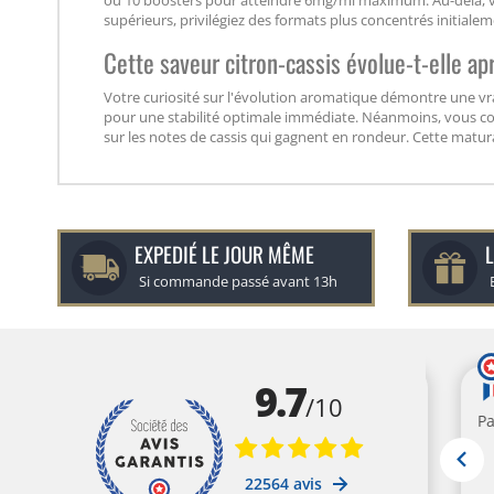
ou 10 boosters pour atteindre 6mg/ml maximum. Au-delà, vo
supérieurs, privilégiez des formats plus concentrés initialem
Cette saveur citron-cassis évolue-t-elle ap
Votre curiosité sur l'évolution aromatique démontre une v
pour une stabilité optimale immédiate. Néanmoins, vous co
sur les notes de cassis qui gagnent en rondeur. Cette maturat
EXPEDIÉ LE JOUR MÊME
L
Si commande passé avant 13h