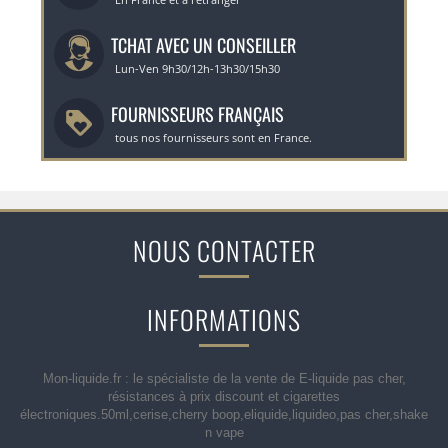
TCHAT AVEC UN CONSEILLER
Lun-Ven 9h30/12h-13h30/15h30
FOURNISSEURS FRANÇAIS
tous nos fournisseurs sont en France.
NOUS CONTACTER
INFORMATIONS
Mon-liquide.fr : le spécialiste de la vente de E-liquide pas cher,
résistances à prix discount et cigarettes
électroniques.50ml,cerise,cherry boop,eliquide,liquideo,pas cher,shake
n vape