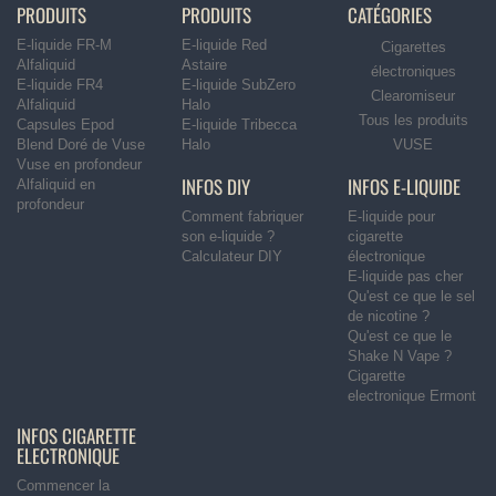
PRODUITS
PRODUITS
CATÉGORIES
E-liquide FR-M
E-liquide Red
Cigarettes
Alfaliquid
Astaire
électroniques
E-liquide FR4
E-liquide SubZero
Clearomiseur
Alfaliquid
Halo
Tous les produits
Capsules Epod
E-liquide Tribecca
Blend Doré de Vuse
Halo
VUSE
Vuse en profondeur
INFOS DIY
INFOS E-LIQUIDE
Alfaliquid en
profondeur
Comment fabriquer
E-liquide pour
son e-liquide ?
cigarette
Calculateur DIY
électronique
E-liquide pas cher
Qu'est ce que le sel
de nicotine ?
Qu'est ce que le
Shake N Vape ?
Cigarette
electronique Ermont
INFOS CIGARETTE
ELECTRONIQUE
Commencer la