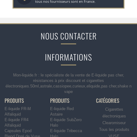
tous nos fournisseurs sont en France.
NOUS CONTACTER
INFORMATIONS
Mon-liquide.fr : le spécialiste de la vente de E-liquide pas cher,
résistances à prix discount et cigarettes
électroniques.50ml,astrale,cassiopee,curieux,eliquide,pas cher,shake n
vape
PRODUITS
PRODUITS
CATÉGORIES
E-liquide FR-M
E-liquide Red
Cigarettes
Alfaliquid
Astaire
électroniques
E-liquide FR4
E-liquide SubZero
Clearomiseur
Alfaliquid
Halo
Tous les produits
Capsules Epod
E-liquide Tribecca
Blend Doré de Vuse
Halo
VUSE