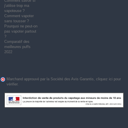
Comment savoir si
j'utilise trop ma
vapoteuse ?
Comment vapoter
sans tousser ?
Pourquoi ne peut-on
pas vapoter partout
?
Comparatif des
meilleures puffs
2022
Marchand approuvé par la Société des Avis Garantis,
cliquez ici pour
vérifier
.