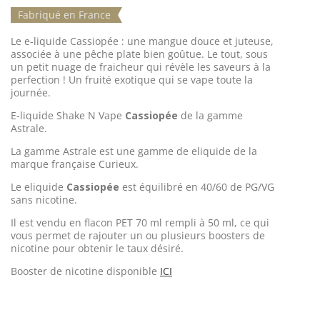
Fabriqué en France
Le e-liquide Cassiopée
: une
mangue douce
et juteuse,
associée à une
pêche plate
bien goûtue. Le tout, sous
un petit nuage de
fraicheur
qui révèle les saveurs à la
perfection ! Un fruité exotique qui se vape toute la
journée.
E-liquide Shake N Vape
Cassiopée
de la gamme
Astrale.
La gamme Astrale est une gamme de eliquide de la
marque française Curieux.
Le eliquide
Cassiopée
est équilibré en 40/60 de PG/VG
sans nicotine.
Il est vendu en flacon PET 70 ml rempli à 50 ml, ce qui
vous permet de rajouter un ou plusieurs boosters de
nicotine pour obtenir le taux désiré.
Booster de nicotine disponible
ICI