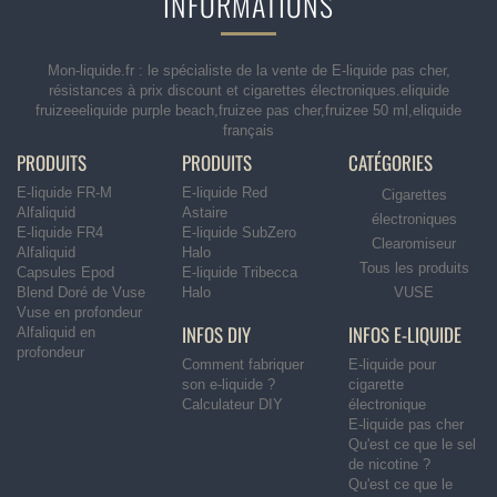
INFORMATIONS
Mon-liquide.fr : le spécialiste de la vente de E-liquide pas cher,
résistances à prix discount et cigarettes électroniques.eliquide
fruizeeeliquide purple beach,fruizee pas cher,fruizee 50 ml,eliquide
français
PRODUITS
PRODUITS
CATÉGORIES
E-liquide FR-M
E-liquide Red
Cigarettes
Alfaliquid
Astaire
électroniques
E-liquide FR4
E-liquide SubZero
Clearomiseur
Alfaliquid
Halo
Tous les produits
Capsules Epod
E-liquide Tribecca
Blend Doré de Vuse
Halo
VUSE
Vuse en profondeur
INFOS DIY
INFOS E-LIQUIDE
Alfaliquid en
profondeur
Comment fabriquer
E-liquide pour
son e-liquide ?
cigarette
Calculateur DIY
électronique
E-liquide pas cher
Qu'est ce que le sel
de nicotine ?
Qu'est ce que le