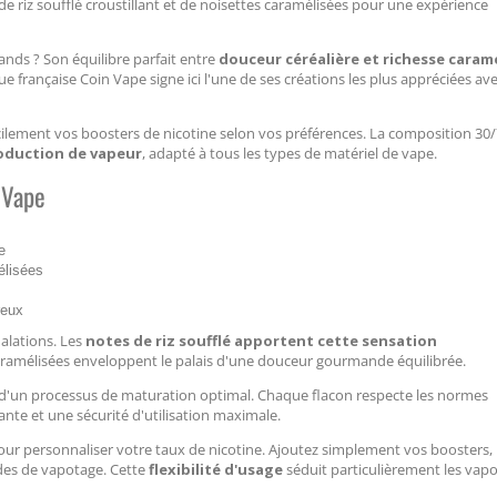
e riz soufflé croustillant et de noisettes caramélisées pour une expérience
ands ? Son équilibre parfait entre
douceur céréalière et richesse caram
 française Coin Vape signe ici l'une de ses créations les plus appréciées av
ilement vos boosters de nicotine selon vos préférences. La composition 30
roduction de vapeur
, adapté à tous les types de matériel de vape.
 Vape
e
élisées
reux
halations. Les
notes de riz soufflé apportent cette sensation
 caramélisées enveloppent le palais d'une douceur gourmande équilibrée.
e d'un processus de maturation optimal. Chaque flacon respecte les normes
nte et une sécurité d'utilisation maximale.
our personnaliser votre taux de nicotine. Ajoutez simplement vos boosters,
des de vapotage. Cette
flexibilité d'usage
séduit particulièrement les vap