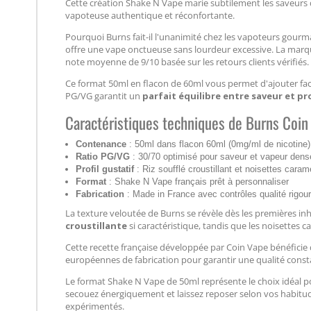
Cette création Shake N Vape marie subtilement les saveurs d
vapoteuse authentique et réconfortante.
Pourquoi Burns fait-il l'unanimité chez les vapoteurs gourm
offre une vape onctueuse sans lourdeur excessive. La marque
note moyenne de 9/10 basée sur les retours clients vérifiés.
Ce format 50ml en flacon de 60ml vous permet d'ajouter fac
PG/VG garantit un
parfait équilibre entre saveur et p
Caractéristiques techniques de Burns Coin
Contenance
: 50ml dans flacon 60ml (0mg/ml de nicotine)
Ratio PG/VG
: 30/70 optimisé pour saveur et vapeur dens
Profil gustatif
: Riz soufflé croustillant et noisettes caram
Format
: Shake N Vape français prêt à personnaliser
Fabrication
: Made in France avec contrôles qualité rigou
La texture veloutée de Burns se révèle dès les premières in
croustillante
si caractéristique, tandis que les noisettes
Cette recette française développée par Coin Vape bénéfici
européennes de fabrication pour garantir une qualité consta
Le format Shake N Vape de 50ml représente le choix idéal p
secouez énergiquement et laissez reposer selon vos habitu
expérimentés.