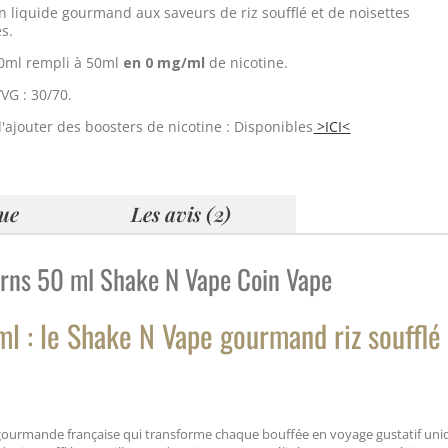
n liquide gourmand aux saveurs de riz soufflé et de noisettes
s.
0ml rempli à 50ml
en 0 mg/ml
de nicotine.
VG : 30/70.
d'ajouter des boosters de nicotine : Disponibles
>ICI<
que
Les avis (2)
urns 50 ml Shake N Vape Coin Vape
l : le Shake N Vape gourmand riz soufflé
gourmande française qui transforme chaque bouffée en voyage gustatif uni