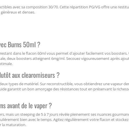
tibles avec sa composition 30/70. Cette répartition PG/VG offre une restit
 généreux et denses.
vec Burns 50ml ?
 restant dans le flacon 60ml vous permet d'ajouter facilement vos boosters.
ale, deux boosters atteignent 6mg/ml. Secouez vigoureusement après ajout
timale.
plutôt aux clearomiseurs ?
eux types de matériel. Sur reconstructible, vous obtiendrez une vapeur de
iquide garantit un bon amorçage des résistances tout en préservant la richess
ns avant de le vaper ?
s, mais un steeping de 5 à 7 jours révèle pleinement ses nuances gourman
lièrement bien avec le temps. Agitez régulièrement votre flacon et stockez
 la maturation.