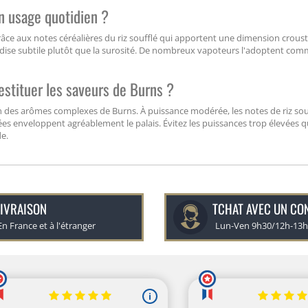
un usage quotidien ?
grâce aux notes céréalières du riz soufflé qui apportent une dimension croust
mandise subtile plutôt que la surosité. De nombreux vapoteurs l'adoptent com
stituer les saveurs de Burns ?
ion des arômes complexes de Burns. À puissance modérée, les notes de riz sou
ées enveloppent agréablement le palais. Évitez les puissances trop élevées q
e.
IVRAISON
TCHAT AVEC UN CO
En France et à l'étranger
Lun-Ven 9h30/12h-13