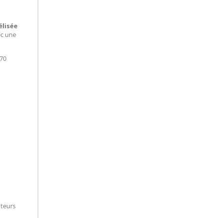
élisée
ec une
/70
oteurs