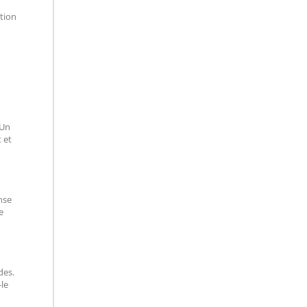
ution
 Un
 et
nse
e
des.
-le