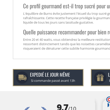
Ce profil gourmand est-il trop sucré pour 
L'équilibre de Burns évite justement l'écueil du trop sucré 
rafraîchissante. Cette recette française privilégie la gour
liquide de tous les jours sans lassitude gustative.
Quelle puissance recommander pour bien re
Entre 20 et 40 watts, vous obtiendrez la meilleure restitut
ressortent distinctement tandis que les noisettes caramélis
risqueraient de dénaturer cette subtile harmonie gourmand
EXPEDIÉ LE JOUR MÊME
L
Si commande passé avant 13h