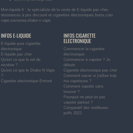
Mon-liquide.fr : le spécialiste de la vente de E-liquide pas cher,
résistances à prix discount et cigarettes électroniques.burns,coin
vape,savourea,shake n vape
INFOS E-LIQUIDE
INFOS CIGARETTE
ELECTRONIQUE
E-liquide pour cigarette
électronique
Commencer la cigarette
E-liquide pas cher
électronique
Qu'est ce que le sel de
Commencer à vapoter ? Je
nicotine ?
débute
Qu'est ce que le Shake N Vape
Cigarette électronique pas cher
?
Comment savoir si j'utilise trop
Cigarette electronique Ermont
ma vapoteuse ?
Comment vapoter sans
tousser ?
Pourquoi ne peut-on pas
vapoter partout ?
Comparatif des meilleures
puffs 2022