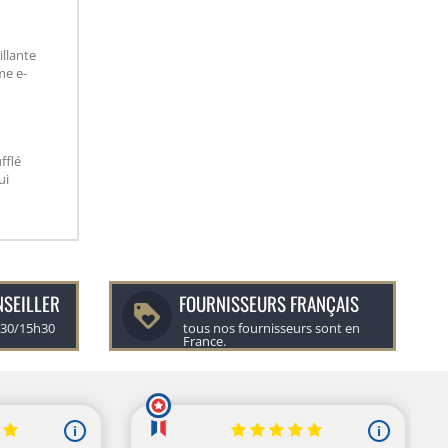
illante
me e-
fflé
ui
NSEILLER
FOURNISSEURS FRANÇAIS
h30/15h30
tous nos fournisseurs sont en
France.