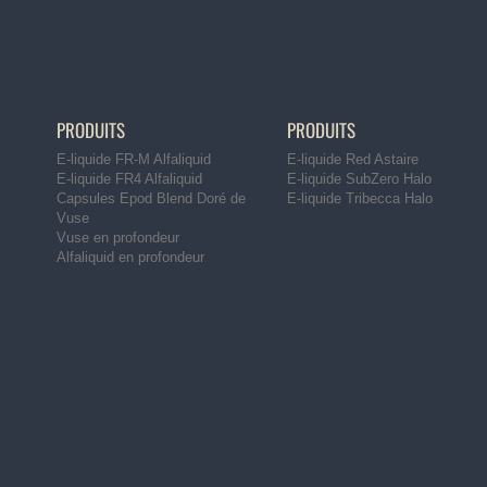
PRODUITS
PRODUITS
E-liquide FR-M Alfaliquid
E-liquide Red Astaire
E-liquide FR4 Alfaliquid
E-liquide SubZero Halo
Capsules Epod Blend Doré de
E-liquide Tribecca Halo
Vuse
Vuse en profondeur
Alfaliquid en profondeur