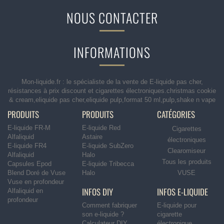
NOUS CONTACTER
INFORMATIONS
Mon-liquide.fr : le spécialiste de la vente de E-liquide pas cher,
résistances à prix discount et cigarettes électroniques.christmas cookie
& cream,eliquide pas cher,eliquide pulp,format 50 ml,pulp,shake n vape
PRODUITS
PRODUITS
CATÉGORIES
E-liquide FR-M
E-liquide Red
Cigarettes
Alfaliquid
Astaire
électroniques
E-liquide FR4
E-liquide SubZero
Clearomiseur
Alfaliquid
Halo
Tous les produits
Capsules Epod
E-liquide Tribecca
Blend Doré de Vuse
Halo
VUSE
Vuse en profondeur
INFOS DIY
INFOS E-LIQUIDE
Alfaliquid en
profondeur
Comment fabriquer
E-liquide pour
son e-liquide ?
cigarette
Calculateur DIY
électronique