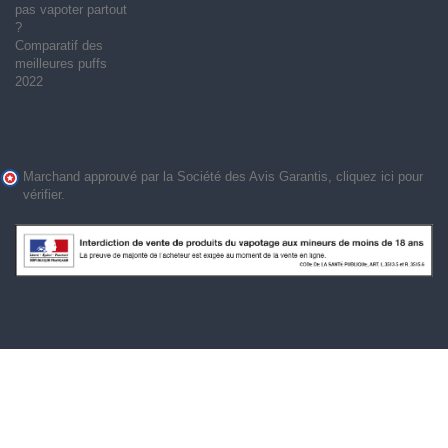
pas vapoter partout
?
Comparatif des
meilleures puffs
2022
Marchand approuvé par la Société des Avis Garantis,
cliquez ici pour
vérifier
.