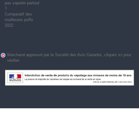
pas vapoter partout
?
Comparatif des
meilleures puffs
2022
Marchand approuvé par la Société des Avis Garantis,
cliquez ici pour
vérifier
.