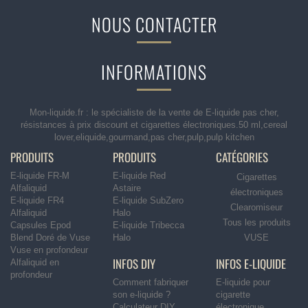
NOUS CONTACTER
INFORMATIONS
Mon-liquide.fr : le spécialiste de la vente de E-liquide pas cher,
résistances à prix discount et cigarettes électroniques.50 ml,cereal
lover,eliquide,gourmand,pas cher,pulp,pulp kitchen
PRODUITS
PRODUITS
CATÉGORIES
E-liquide FR-M
E-liquide Red
Cigarettes
Alfaliquid
Astaire
électroniques
E-liquide FR4
E-liquide SubZero
Clearomiseur
Alfaliquid
Halo
Tous les produits
Capsules Epod
E-liquide Tribecca
Blend Doré de Vuse
Halo
VUSE
Vuse en profondeur
INFOS DIY
INFOS E-LIQUIDE
Alfaliquid en
profondeur
Comment fabriquer
E-liquide pour
son e-liquide ?
cigarette
Calculateur DIY
électronique