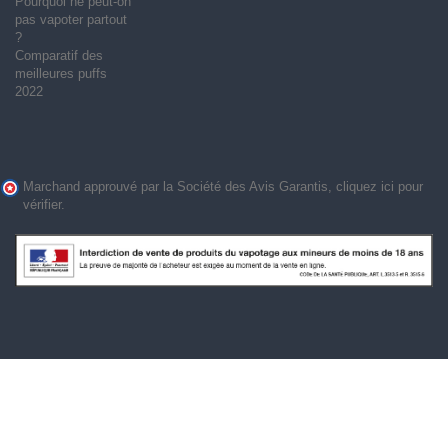
Pourquoi ne peut-on
pas vapoter partout
?
Comparatif des
meilleures puffs
2022
Marchand approuvé par la Société des Avis Garantis,
cliquez ici pour
vérifier
.