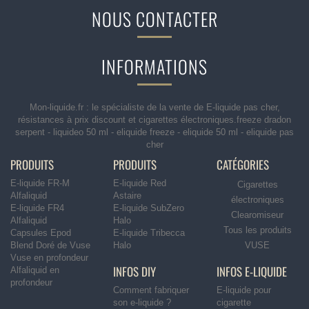
NOUS CONTACTER
INFORMATIONS
Mon-liquide.fr : le spécialiste de la vente de E-liquide pas cher,
résistances à prix discount et cigarettes électroniques.freeze dradon
serpent - liquideo 50 ml - eliquide freeze - eliquide 50 ml - eliquide pas
cher
PRODUITS
PRODUITS
CATÉGORIES
E-liquide FR-M
E-liquide Red
Cigarettes
Alfaliquid
Astaire
électroniques
E-liquide FR4
E-liquide SubZero
Clearomiseur
Alfaliquid
Halo
Tous les produits
Capsules Epod
E-liquide Tribecca
Blend Doré de Vuse
Halo
VUSE
Vuse en profondeur
INFOS DIY
INFOS E-LIQUIDE
Alfaliquid en
profondeur
Comment fabriquer
E-liquide pour
son e-liquide ?
cigarette