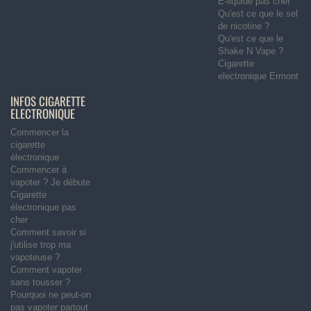
E-liquide pas cher
Qu'est ce que le sel
de nicotine ?
Qu'est ce que le
Shake N Vape ?
Cigarette
electronique Ermont
INFOS CIGARETTE
ELECTRONIQUE
Commencer la
cigarette
électronique
Commencer à
vapoter ? Je débute
Cigarette
électronique pas
cher
Comment savoir si
j'utilise trop ma
vapoteuse ?
Comment vapoter
sans tousser ?
Pourquoi ne peut-on
pas vapoter partout