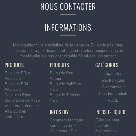
NOUS CONTACTER
INFORMATIONS
Mon-liquide.fr : le spécialiste de la vente de E-liquide pas cher,
résistances à prix discount et cigarettes électroniques.eliquide
fossile,eliquide pas cher,eliquide 50 ml,eliquide protect
PRODUITS
PRODUITS
CATÉGORIES
E-liquide FR-M
E-liquide Red
Cigarettes
Alfaliquid
Astaire
électroniques
E-liquide FR4
E-liquide SubZero
Clearomiseur
Alfaliquid
Halo
Tous les produits
Capsules Epod
E-liquide Tribecca
Blend Doré de Vuse
Halo
VUSE
Vuse en profondeur
INFOS DIY
INFOS E-LIQUIDE
Alfaliquid en
profondeur
Comment fabriquer
E-liquide pour
son e-liquide ?
cigarette
Calculateur DIY
électronique