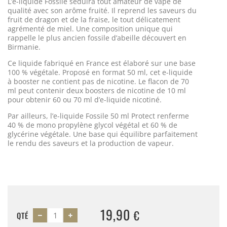
L’e-liquide Fossile séduira tout amateur de vape de
qualité avec son arôme fruité. Il reprend les saveurs du
fruit de dragon et de la fraise, le tout délicatement
agrémenté de miel. Une composition unique qui
rappelle le plus ancien fossile d’abeille découvert en
Birmanie.
Ce liquide fabriqué en France est élaboré sur une base
100 % végétale. Proposé en format 50 ml, cet e-liquide
à booster ne contient pas de nicotine. Le flacon de 70
ml peut contenir deux boosters de nicotine de 10 ml
pour obtenir 60 ou 70 ml d’e-liquide nicotiné.
Par ailleurs, l’e-liquide Fossile 50 ml Protect renferme
40 % de mono propylène glycol végétal et 60 % de
glycérine végétale. Une base qui équilibre parfaitement
le rendu des saveurs et la production de vapeur.
19,90
€
QTÉ