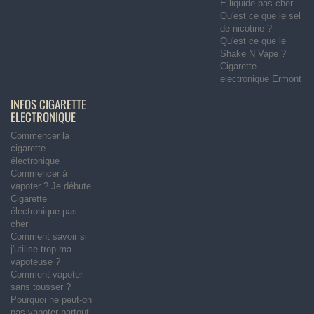
E-liquide pas cher
Qu'est ce que le sel
de nicotine ?
Qu'est ce que le
Shake N Vape ?
Cigarette
electronique Ermont
INFOS CIGARETTE
ELECTRONIQUE
Commencer la
cigarette
électronique
Commencer à
vapoter ? Je débute
Cigarette
électronique pas
cher
Comment savoir si
j'utilise trop ma
vapoteuse ?
Comment vapoter
sans tousser ?
Pourquoi ne peut-on
pas vapoter partout