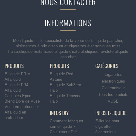
NOUS CONTACTER
INFORMATIONS
Mon-liquide.fr : le spécialiste de la vente de E-liquide pas cher,
résistances à prix discount et cigarettes électroniques.miss
fraise,eliquide fruits fraise,eliquide o'naturel,eliquide revolute,eliquide
pas cher
PRODUITS
PRODUITS
CATÉGORIES
E-liquide FR-M
E-liquide Red
Cigarettes
Alfaliquid
Astaire
électroniques
E-liquide FR4
E-liquide SubZero
Clearomiseur
Alfaliquid
Halo
Tous les produits
Capsules Epod
E-liquide Tribecca
Blend Doré de Vuse
Halo
VUSE
Vuse en profondeur
INFOS DIY
INFOS E-LIQUIDE
Alfaliquid en
profondeur
Comment fabriquer
E-liquide pour
son e-liquide ?
cigarette
Calculateur DIY
électronique